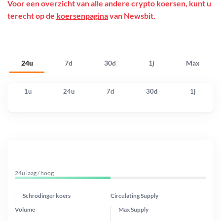
Voor een overzicht van alle andere crypto koersen, kunt u
terecht op de
koersenpagina
van Newsbit.
24u
7d
30d
1j
Max
1u
24u
7d
30d
1j
24u laag / hoog
Schrodinger koers
Circulating Supply
Volume
Max Supply