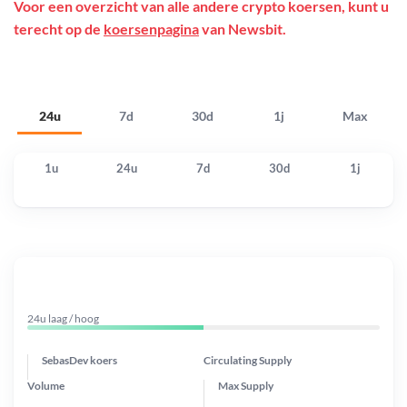
Voor een overzicht van alle andere crypto koersen, kunt u
terecht op de
koersenpagina
van Newsbit.
24u
7d
30d
1j
Max
1u
24u
7d
30d
1j
24u laag / hoog
SebasDev koers
Circulating Supply
Volume
Max Supply