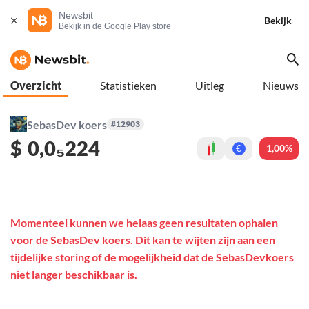
Newsbit
Bekijk
Bekijk in de Google Play store
Overzicht
Statistieken
Uitleg
Nieuws
SebasDev koers
#12903
$
0,0₅224
1,00%
€
Momenteel kunnen we helaas geen resultaten ophalen
voor de SebasDev koers. Dit kan te wijten zijn aan een
tijdelijke storing of de mogelijkheid dat de SebasDevkoers
niet langer beschikbaar is.