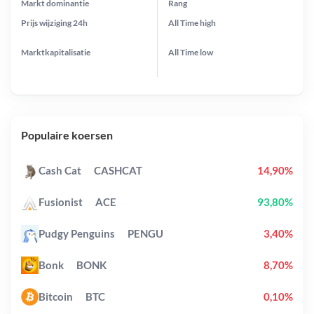
Markt dominantie
Rang
Prijs wijziging
24h
All Time
high
Marktkapitalisatie
All Time
low
Populaire koersen
Cash Cat
CASHCAT
14,90%
Fusionist
ACE
93,80%
Pudgy Penguins
PENGU
3,40%
Bonk
BONK
8,70%
Bitcoin
BTC
0,10%