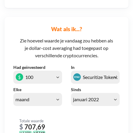
Wat als ik...?
Zie hoeveel waarde je vandaag zou hebben als
je dollar-cost averaging had toegepast op
verschillende cryptocurrencies.
Had geïnvesteerd
In
$
Elke
Sinds
Totale waarde
$
707,69
+ 1,10%
+ $ 7,69