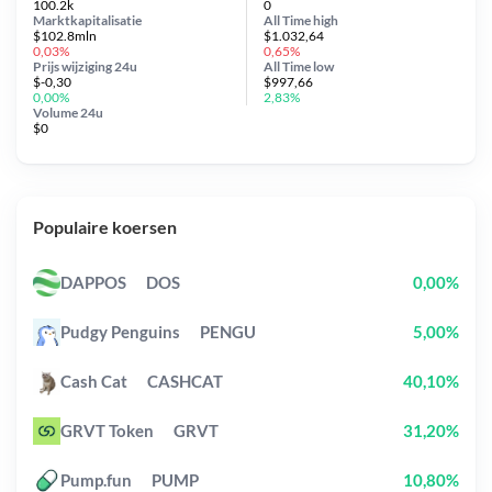
100.2k
0
Marktkapitalisatie
All Time
high
$102.8mln
$1.032,64
0,03%
0,65%
Prijs wijziging
24u
All Time
low
$-0,30
$997,66
0,00%
2,83%
Volume 24u
$0
Populaire koersen
DAPPOS
DOS
0,00%
Pudgy Penguins
PENGU
5,00%
Cash Cat
CASHCAT
40,10%
GRVT Token
GRVT
31,20%
Pump.fun
PUMP
10,80%