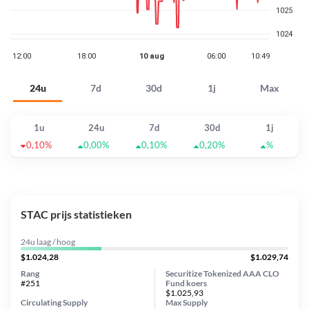
24u
7d
30d
1j
Max
1u
24u
7d
30d
1j
0,10%
0,00%
0,10%
0,20%
%
STAC prijs statistieken
24u laag / hoog
$1.024,28
$1.029,74
Rang
Securitize Tokenized AAA CLO
#251
Fund koers
$1.025,93
Circulating Supply
Max Supply