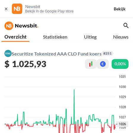
Newsbit
Bekijk
Bekijk in de Google Play store
Overzicht
Statistieken
Uitleg
Nieuws
Securitize Tokenized AAA CLO Fund koers
#251
$
1.025,93
0,00%
€