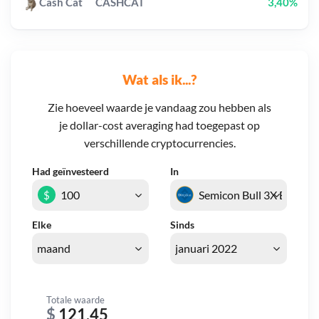
Cash Cat
CASHCAT
3,40%
Wat als ik...?
Zie hoeveel waarde je vandaag zou hebben als
je dollar-cost averaging had toegepast op
verschillende cryptocurrencies.
Had geïnvesteerd
In
$
Elke
Sinds
Totale waarde
$
121,45