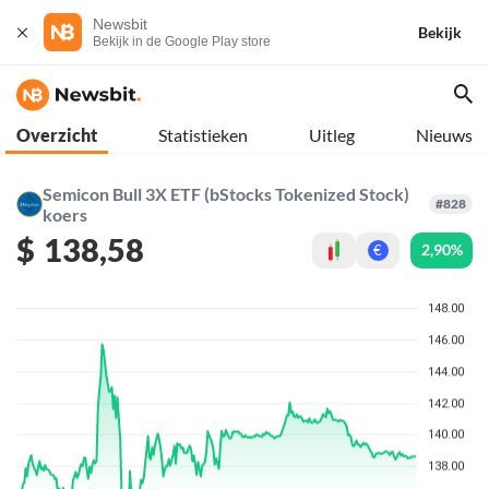
Newsbit
Bekijk
Bekijk in de Google Play store
Overzicht
Statistieken
Uitleg
Nieuws
Semicon Bull 3X ETF (bStocks Tokenized Stock)
#828
koers
$
138,58
2,90%
€