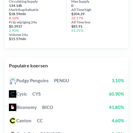
Circulating Supply
Max Supply
134.14k
0
Marktkapitalisatie
All Time
high
$18.59mln
$204,29
8,16%
32,17%
Prijs wijziging
24u
All Time
low
$0,3937
$85,91
2,90%
61,31%
Volume 24u
$15.57mln
Populaire koersen
Pudgy Penguins
PENGU
3,10%
Cysic
CYS
60,90%
Biconomy
BICO
41,80%
Canton
CC
4,60%