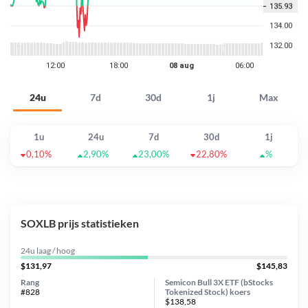
24u
7d
30d
1j
Max
1u
24u
7d
30d
1j
0,10%
2,90%
23,00%
22,80%
%
SOXLB prijs statistieken
24u laag / hoog
$131,97
$145,83
Rang
Semicon Bull 3X ETF (bStocks
#828
Tokenized Stock) koers
$138,58