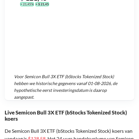
+ 21,45%
+ $ 21,45
Voor
Semicon Bull 3X ETF (bStocks Tokenized Stock)
hebben we historische gegevens vanaf
01-08-2026
, de
hypothetische eerst investeringsdatum is daarop
aangepast.
Live Semicon Bull 3X ETF (bStocks Tokenized Stock)
koers
De Semicon Bull 3X ETF (bStocks Tokenized Stock) koers van
vandaag is
$138,58
. Het 24 uurs handelsvolume van Semicon