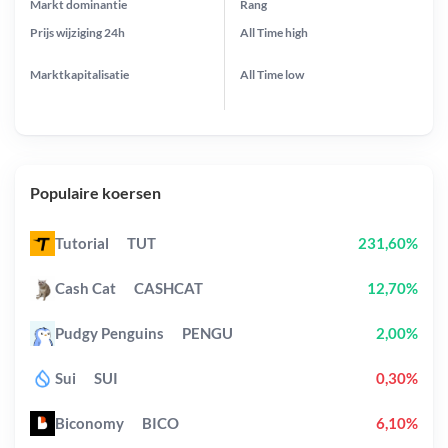
Markt dominantie
Rang
Prijs wijziging
24h
All Time
high
Marktkapitalisatie
All Time
low
Populaire koersen
Tutorial
TUT
231,60%
Cash Cat
CASHCAT
12,70%
Pudgy Penguins
PENGU
2,00%
Sui
SUI
0,30%
Biconomy
BICO
6,10%