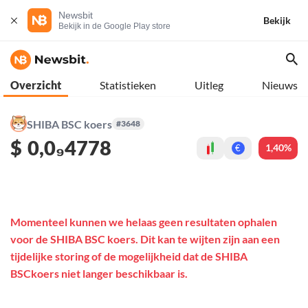
Newsbit
Bekijk
Bekijk in de Google Play store
Overzicht
Statistieken
Uitleg
Nieuws
SHIBA BSC koers
#3648
$
0,0₉4778
1,40%
€
Momenteel kunnen we helaas geen resultaten ophalen
voor de SHIBA BSC koers. Dit kan te wijten zijn aan een
tijdelijke storing of de mogelijkheid dat de SHIBA
BSCkoers niet langer beschikbaar is.