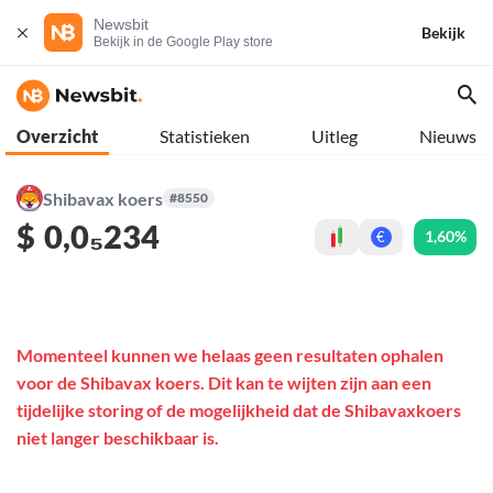
Newsbit
Bekijk
Bekijk in de Google Play store
Overzicht
Statistieken
Uitleg
Nieuws
Shibavax koers
#8550
$
0,0₅234
1,60%
€
Momenteel kunnen we helaas geen resultaten ophalen
voor de Shibavax koers. Dit kan te wijten zijn aan een
tijdelijke storing of de mogelijkheid dat de Shibavaxkoers
niet langer beschikbaar is.