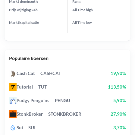
Markt dominantie
Rang
Prijs wijziging
24h
All Time
high
Marktkapitalisatie
All Time
low
Populaire koersen
Cash Cat
CASHCAT
19,90%
Tutorial
TUT
113,50%
Pudgy Penguins
PENGU
5,90%
StonkBroker
STONKBROKER
27,90%
Sui
SUI
3,70%