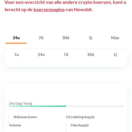
Voor een overzicht van alle andere crypto koersen, kunt u
terecht op de
koersenpagina
van Newsbit.
24u
7d
30d
1j
Max
1u
24u
7d
30d
1j
24u laag / hoog
Shibavax koers
Circulating Supply
Volume
Max Supply