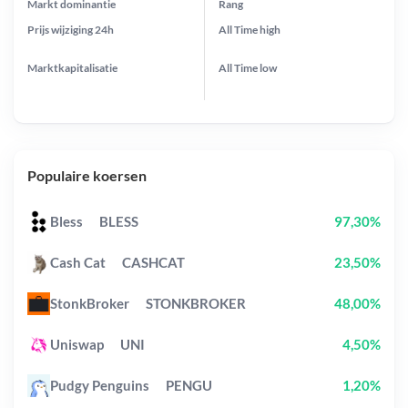
Markt dominantie
Rang
Prijs wijziging
24h
All Time
high
Marktkapitalisatie
All Time
low
Populaire koersen
Bless
BLESS
97,30%
Cash Cat
CASHCAT
23,50%
StonkBroker
STONKBROKER
48,00%
Uniswap
UNI
4,50%
Pudgy Penguins
PENGU
1,20%