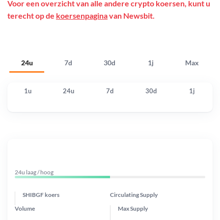
Voor een overzicht van alle andere crypto koersen, kunt u
terecht op de
koersenpagina
van Newsbit.
24u
7d
30d
1j
Max
1u
24u
7d
30d
1j
24u laag / hoog
SHIBGF koers
Circulating Supply
Volume
Max Supply