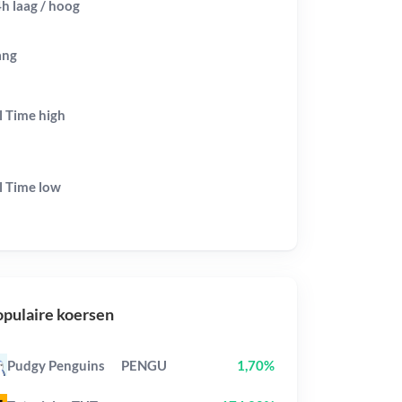
h laag / hoog
ang
l Time
high
l Time
low
pulaire koersen
Pudgy Penguins
PENGU
1,70%