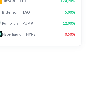
Tutorial
TUT
174,20%
Bittensor
TAO
5,00%
Pump.fun
PUMP
12,00%
Hyperliquid
HYPE
0,50%