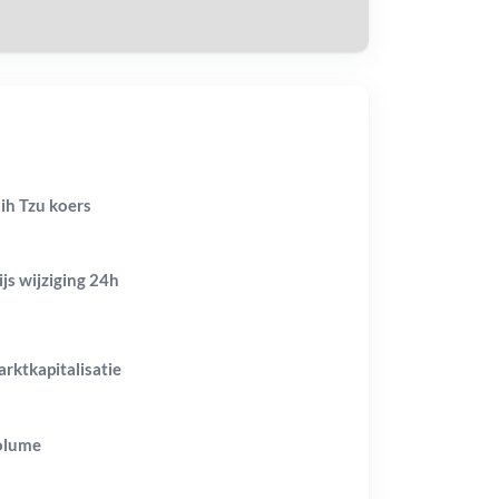
ih Tzu koers
ijs wijziging
24h
rktkapitalisatie
olume