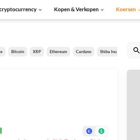
cryptocurrency
Kopen & Verkopen
Koersen
le
Bitcoin
XRP
Ethereum
Cardano
Shiba Inu
Dogeco
Sh
Be
On
€
$