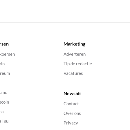
rsen
Marketing
 koersen
Adverteren
oin
Tip de redactie
ereum
Vacatures
dano
Newsbit
ecoin
Contact
na
Over ons
a Inu
Privacy