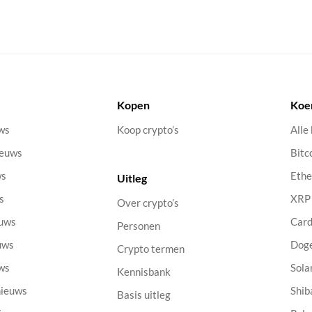
Kopen
Koe
uws
Koop crypto’s
Alle
ieuws
Bitc
ws
Eth
Uitleg
s
XRP
Over crypto’s
euws
Car
Personen
uws
Dog
Crypto termen
uws
Sola
Kennisbank
nieuws
Shib
Basis uitleg