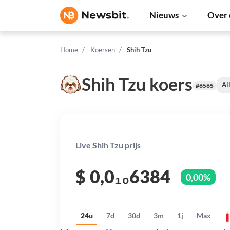
Nieuws
Over 
Home
Koersen
Shih Tzu
Shih Tzu koers
Al
#6565
Live Shih Tzu prijs
$
0,0₁₀6384
0,00%
24u
7d
30d
3m
1j
Max