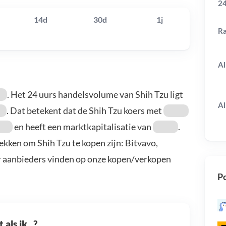
24
14d
30d
1j
R
Al
. Het 24 uurs handelsvolume van Shih Tzu ligt
Al
. Dat betekent dat de Shih Tzu koers met
en heeft een marktkapitalisatie van
.
ekken om Shih Tzu te kopen zijn: Bitvavo,
r aanbieders vinden op onze kopen/verkopen
Po
als ik...?