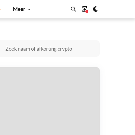
Meer
in
Solana
BNB
ih Tzu kopen
taal met
$
tvang