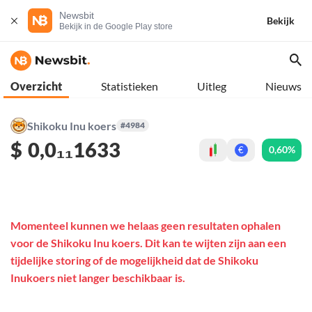
Newsbit
Bekijk
Bekijk in de Google Play store
Overzicht
Statistieken
Uitleg
Nieuws
Shikoku Inu koers
#4984
$
0,0₁₁1633
0,60%
€
Momenteel kunnen we helaas geen resultaten ophalen
voor de Shikoku Inu koers. Dit kan te wijten zijn aan een
tijdelijke storing of de mogelijkheid dat de Shikoku
Inukoers niet langer beschikbaar is.