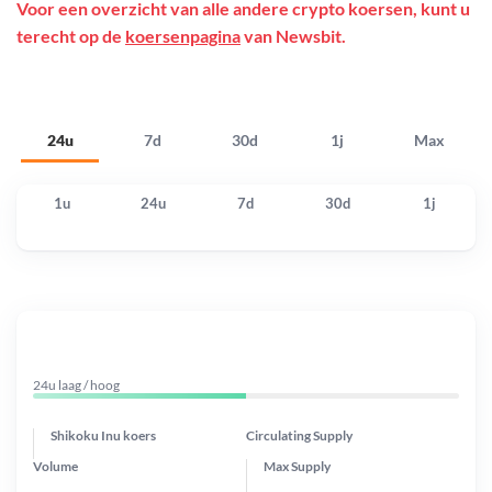
Voor een overzicht van alle andere crypto koersen, kunt u
terecht op de
koersenpagina
van Newsbit.
24u
7d
30d
1j
Max
1u
24u
7d
30d
1j
24u laag / hoog
Shikoku Inu koers
Circulating Supply
Volume
Max Supply