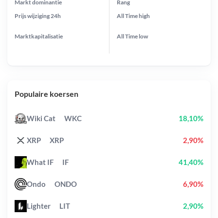
Markt dominantie
Rang
Prijs wijziging
24h
All Time
high
Marktkapitalisatie
All Time
low
Populaire koersen
Wiki Cat
WKC
18,10%
XRP
XRP
2,90%
What IF
IF
41,40%
Ondo
ONDO
6,90%
Lighter
LIT
2,90%