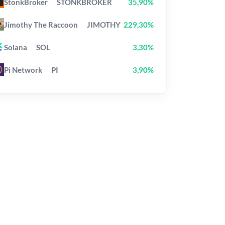
StonkBroker
STONKBROKER
35,90%
Jimothy The Raccoon
JIMOTHY
229,30%
Solana
SOL
3,30%
Pi Network
PI
3,90%