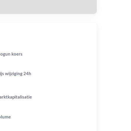
ogun koers
ijs wijziging
24h
rktkapitalisatie
olume