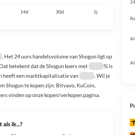
24
14d
30d
1j
R
Al
. Het 24 uurs handelsvolume van Shogun ligt op
Al
 Dat betekent dat de Shogun koers met
% is
n heeft een marktkapitalisatie van
. Wil je
m Shogun te kopen zijn: Bitvavo, KuCoin,
ders vinden op onze kopen/verkopen pagina.
Po
als ik...?