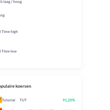
h laag / hoog
ang
l Time
high
l Time
low
pulaire koersen
Tutorial
TUT
91,20%