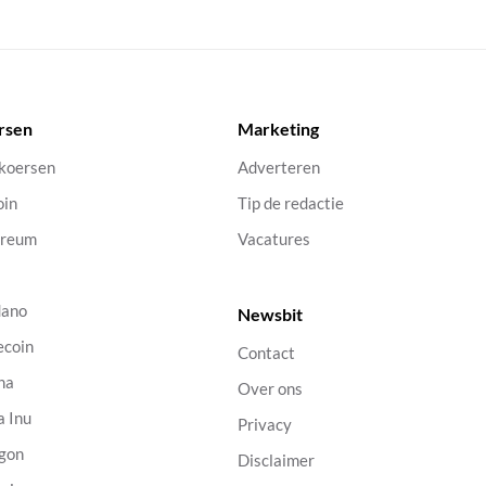
rsen
Marketing
 koersen
Adverteren
oin
Tip de redactie
ereum
Vacatures
dano
Newsbit
ecoin
Contact
na
Over ons
a Inu
Privacy
gon
Disclaimer