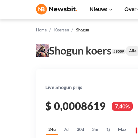
Nieuws
Over 
Home
Koersen
Shogun
Shogun koers
Alle
#9009
Live Shogun prijs
$
0,0008619
7,40%
24u
7d
30d
3m
1j
Max