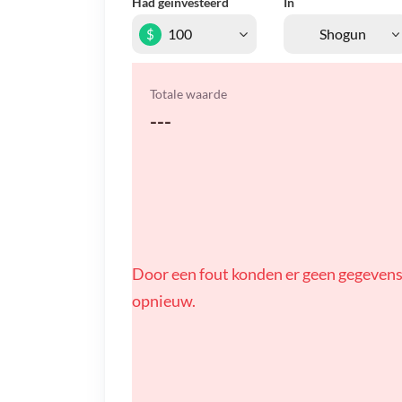
Had geïnvesteerd
In
$
Totale waarde
---
Door een fout konden er geen gegevens
opnieuw.