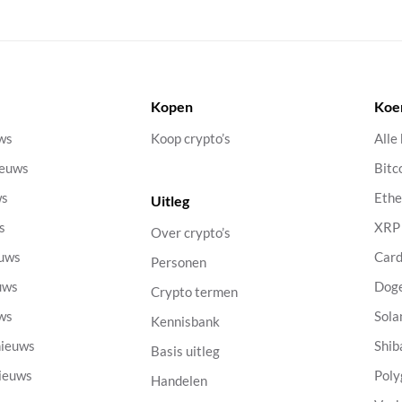
Kopen
Koe
uws
Koop crypto’s
Alle
ieuws
Bitc
ws
Eth
Uitleg
s
XRP
Over crypto’s
euws
Car
Personen
uws
Dog
Crypto termen
uws
Sola
Kennisbank
nieuws
Shib
Basis uitleg
nieuws
Poly
Handelen