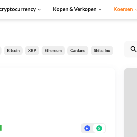
cryptocurrency
Kopen & Verkopen
Koersen
Bitcoin
XRP
Ethereum
Cardano
Shiba Inu
Dogecoin
S
Be
On
€
$