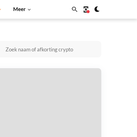
Meer
Solana
BNB
hogun kopen
taal met
$
tvang