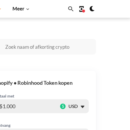
Meer
Cardano
Shiba Inu
Dogecoin
Solana
BNB
opify • Robinhood Token kopen
taal met
$
tvang