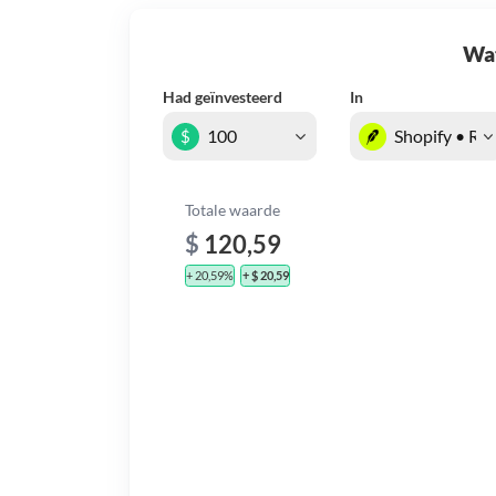
Wat 
Had geïnvesteerd
In
$
Totale waarde
$
120,59
+ 20,59%
+ $ 20,59