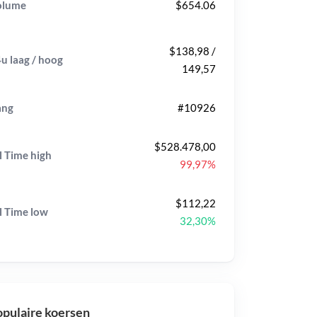
olume
$654.06
$138,98 /
u laag / hoog
149,57
ang
#10926
$528.478,00
l Time
high
99,97%
$112,22
l Time
low
32,30%
pulaire koersen