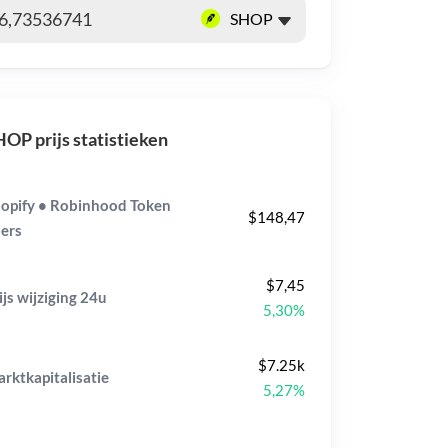
OP prijs statistieken
opify • Robinhood Token
$148,47
ers
$7,45
ijs wijziging
24u
5,30%
$7.25k
rktkapitalisatie
5,27%