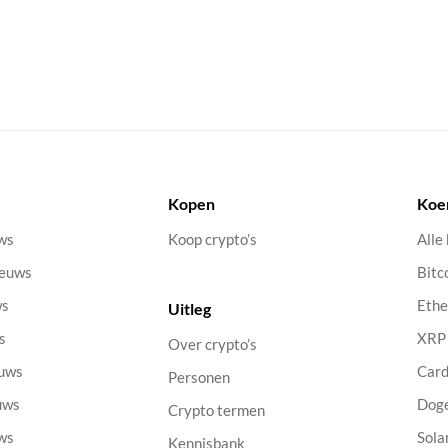
Kopen
Koe
uws
Koop crypto’s
Alle
ieuws
Bitc
ws
Eth
Uitleg
s
XRP
Over crypto’s
euws
Car
Personen
uws
Dog
Crypto termen
uws
Sola
Kennisbank