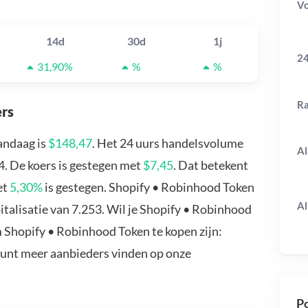
V
14d
30d
1j
24
31,90%
%
%
R
ers
andaag is
$148,47
. Het 24 uurs handelsvolume
Al
4. De koers is gestegen met
$7,45
. Dat betekent
et
5,30%
is gestegen. Shopify • Robinhood Token
Al
talisatie van 7.253. Wil je Shopify • Robinhood
 Shopify • Robinhood Token te kopen zijn:
kunt meer aanbieders vinden op onze
Po