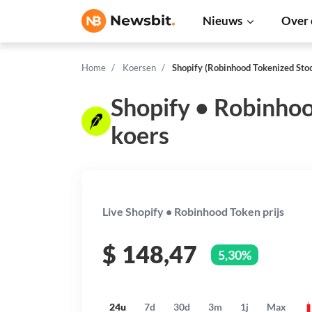
Nieuws
Over 
Home
Koersen
Shopify (Robinhood Tokenized Sto
Shopify • Robinho
koers
Live Shopify • Robinhood Token prijs
$
148,47
5,30%
24u
7d
30d
3m
1j
Max