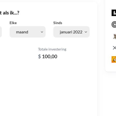
als ik...?
Elke
Sinds
Totale investering
$
100,00