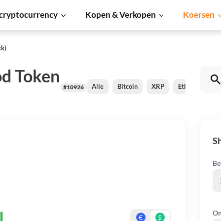
cryptocurrency
Kopen & Verkopen
Koersen
ck)
od Token
Alle
Bitcoin
XRP
Ethereum
#10926
Sh
Be
On
€
$