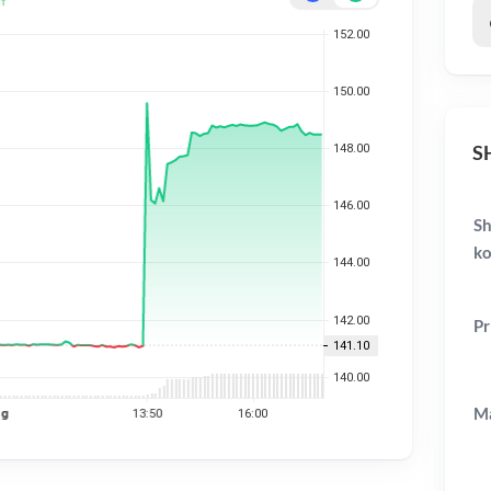
SH
Sh
ko
Pr
Ma