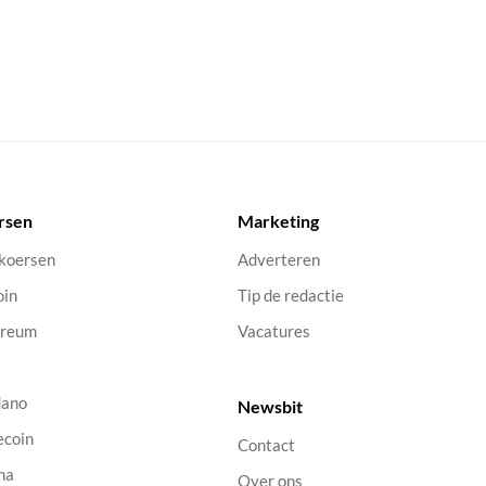
rsen
Marketing
 koersen
Adverteren
oin
Tip de redactie
ereum
Vacatures
dano
Newsbit
ecoin
Contact
na
Over ons