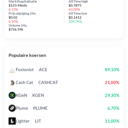
Marktkapitalisatie
All Time
high
$123.94mln
$0,7875
6,13%
63,00%
Prijs wijziging
24u
All Time
low
$0,02
$0,1412
6,10%
106,34%
Volume 24u
$726.59k
Populaire koersen
Fusionist
ACE
89,10%
Cash Cat
CASHCAT
21,00%
KGeN
KGEN
29,30%
Plume
PLUME
6,70%
Lighter
LIT
11,00%