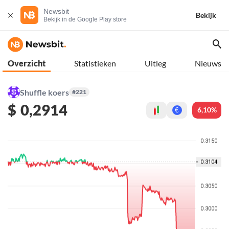
Newsbit
Bekijk
Bekijk in de Google Play store
Overzicht
Statistieken
Uitleg
Nieuws
Shuffle koers
#221
$
0,2914
6,10%
€