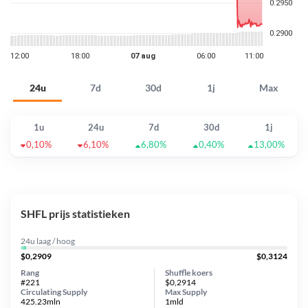
24u
7d
30d
1j
Max
1u
24u
7d
30d
1j
0,10%
6,10%
6,80%
0,40%
13,00%
SHFL prijs statistieken
24u laag / hoog
$0,2909
$0,3124
Rang
Shuffle koers
#221
$0,2914
Circulating Supply
Max Supply
425.23mln
1mld