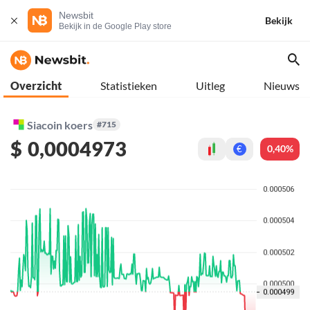
Newsbit
Bekijk
Bekijk in de Google Play store
Overzicht
Statistieken
Uitleg
Nieuws
Siacoin koers
#715
$
0,0004973
0,40%
€