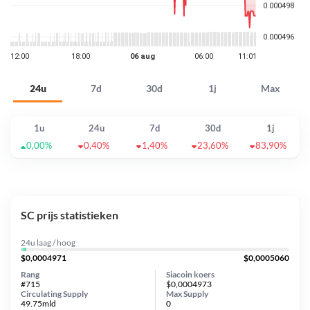
24u
7d
30d
1j
Max
1u
24u
7d
30d
1j
0,00%
0,40%
1,40%
23,60%
83,90%
SC prijs statistieken
24u laag / hoog
$0,0004971
$0,0005060
Rang
Siacoin koers
#715
$0,0004973
Circulating Supply
Max Supply
49.75mld
0