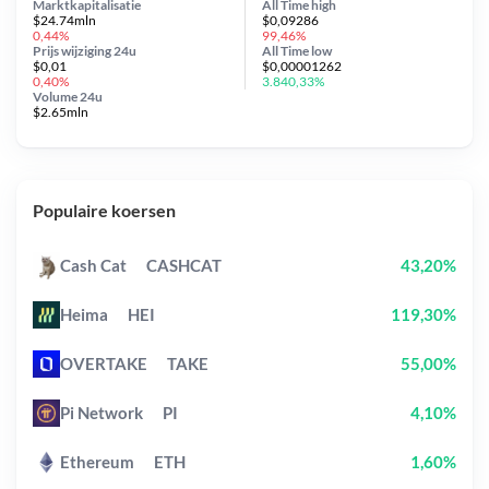
Marktkapitalisatie
All Time
high
$24.74mln
$0,09286
0,44%
99,46%
Prijs wijziging
24u
All Time
low
$0,01
$0,00001262
0,40%
3.840,33%
Volume 24u
$2.65mln
Populaire koersen
Cash Cat
CASHCAT
43,20%
Heima
HEI
119,30%
OVERTAKE
TAKE
55,00%
Pi Network
PI
4,10%
Ethereum
ETH
1,60%