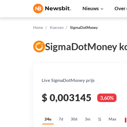
Nieuws
Over 
Home
Koersen
SigmaDotMoney
SigmaDotMoney k
Live SigmaDotMoney prijs
$
0,003145
3,60%
24u
7d
30d
3m
1j
Max