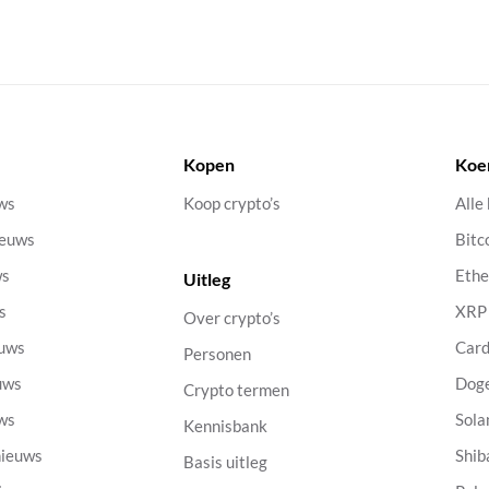
Kopen
Koe
uws
Koop crypto’s
Alle
ieuws
Bitc
ws
Eth
Uitleg
s
XRP
Over crypto’s
euws
Car
Personen
uws
Dog
Crypto termen
uws
Sola
Kennisbank
nieuws
Shib
Basis uitleg