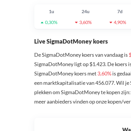
1u
24u
7d
0,30%
3,60%
4,90%
Live SigmaDotMoney koers
De SigmaDotMoney koers van vandaag is
SigmaDotMoney ligt op $1.423. De koers i
SigmaDotMoney koers met
3,60%
is geda
een marktkapitalisatie van 456.077. Wil 
plekken om SigmaDotMoney te kopen zijn: 
meer aanbieders vinden op onze kopen/ver
Wat 