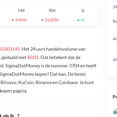
24
14d
30d
1j
4,90%
22,60%
%
R
Al
$0,003145
. Het 24 uurs handelsvolume van
s gedaald met
$0,01
. Dat betekent dat de
Al
ald. SigmaDotMoney is de nummer 3704 en heeft
je SigmaDotMoney kopen? Dat kan. De beste
Bitvavo, KuCoin, Binance en Coinbase. Je kunt
kopen pagina.
Po
als ik...?