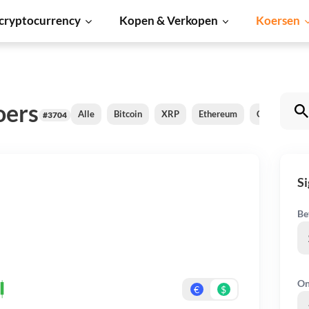
cryptocurrency
Kopen & Verkopen
Koersen
oers
Alle
Bitcoin
XRP
Ethereum
Cardano
#3704
S
Be
On
€
$