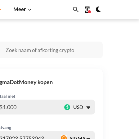
Meer
Shiba Inu
Dogecoin
Solana
BNB
igmaDotMoney kopen
taal met
$
tvang