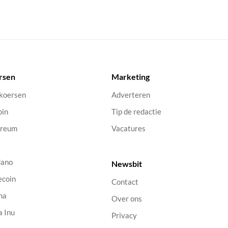
rsen
Marketing
 koersen
Adverteren
oin
Tip de redactie
ereum
Vacatures
dano
Newsbit
ecoin
Contact
na
Over ons
a Inu
Privacy