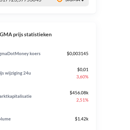
GMA prijs statistieken
gmaDotMoney koers
$0,003145
$0,01
ijs wijziging
24u
3,60%
$456.08k
rktkapitalisatie
2,51%
olume
$1.42k