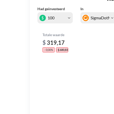
Had geïnvesteerd
In
$
Totale waarde
$
319,17
- 0,00%
- $ 680,83