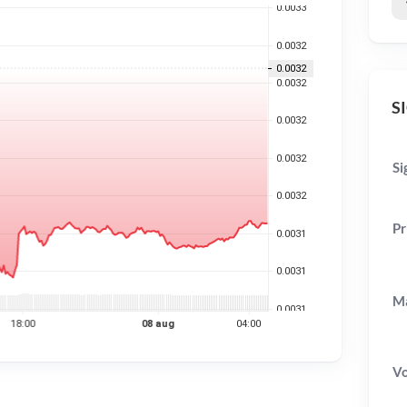
SI
Si
Pr
Ma
V