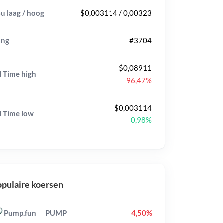
u laag / hoog
$0,003114 / 0,00323
ang
#3704
$0,08911
l Time
high
96,47%
$0,003114
l Time
low
0,98%
pulaire koersen
Pump.fun
PUMP
4,50%