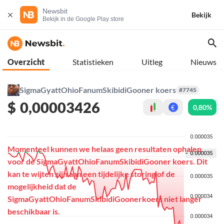
Newsbit
Bekijk
Bekijk in de Google Play store
Overzicht
Statistieken
Uitleg
Nieuws
SigmaGyattOhioFanumSkibidiGooner koers
#7745
$
0,00003426
0,80%
€
Momenteel kunnen we helaas geen resultaten ophalen
voor de SigmaGyattOhioFanumSkibidiGooner koers. Dit
kan te wijten zijn aan een tijdelijke storing of de
mogelijkheid dat de
SigmaGyattOhioFanumSkibidiGoonerkoers niet langer
beschikbaar is.