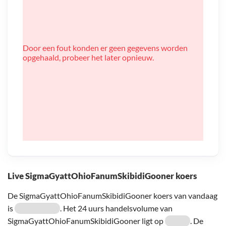
Door een fout konden er geen gegevens worden
opgehaald, probeer het later opnieuw.
Live SigmaGyattOhioFanumSkibidiGooner koers
De SigmaGyattOhioFanumSkibidiGooner koers van vandaag
is
. Het 24 uurs handelsvolume van
SigmaGyattOhioFanumSkibidiGooner ligt op
. De