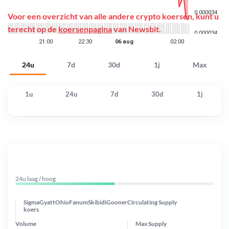
Voor een overzicht van alle andere crypto koersen, kunt u
terecht op de
koersenpagina
van Newsbit.
24u
7d
30d
1j
Max
1u
24u
7d
30d
1j
24u laag / hoog
SigmaGyattOhioFanumSkibidiGooner
Circulating Supply
koers
Volume
Max Supply