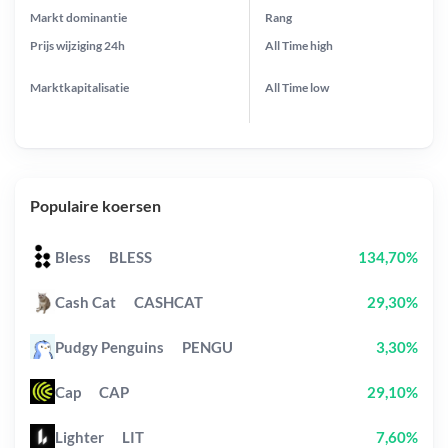
Markt dominantie
Rang
Prijs wijziging
24h
All Time
high
Marktkapitalisatie
All Time
low
Populaire koersen
Bless
BLESS
134,70%
Cash Cat
CASHCAT
29,30%
Pudgy Penguins
PENGU
3,30%
Cap
CAP
29,10%
Lighter
LIT
7,60%