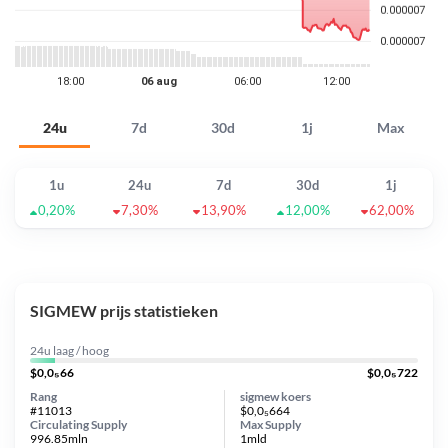
24u
7d
30d
1j
Max
1u
24u
7d
30d
1j
0,20%
7,30%
13,90%
12,00%
62,00%
SIGMEW prijs statistieken
24u laag / hoog
$0,0₅66
$0,0₅722
Rang
sigmew koers
#11013
$0,0₅664
Circulating Supply
Max Supply
996.85mln
1mld