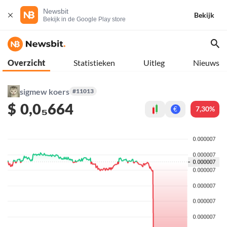
Newsbit
Bekijk
Bekijk in de Google Play store
Overzicht
Statistieken
Uitleg
Nieuws
sigmew koers
#11013
$
0,0₅664
7,30%
€