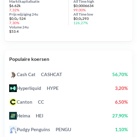
Marktkapitalisatie
All Time
high
$6.62k
$0,0006634
7,32%
99,00%
Prijs wijziging
24u
All Time
low
$0,0₆-524
$0,0₅293
7,30%
126,27%
Volume 24u
$53.4
Populaire koersen
Cash Cat
CASHCAT
56,70%
Hyperliquid
HYPE
3,20%
Canton
CC
6,50%
Heima
HEI
27,90%
Pudgy Penguins
PENGU
1,10%