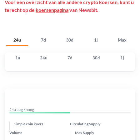
Voor een overzicht van alle andere crypto koersen, kunt u
terecht op de
koersenpagina
van Newsbit.
24u
7d
30d
1j
Max
1u
24u
7d
30d
1j
24u laag / hoog
Simple coin koers
Circulating Supply
Volume
Max Supply