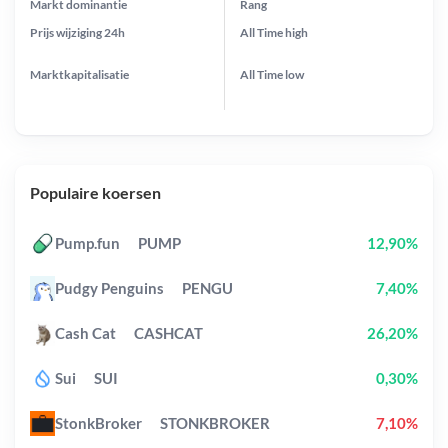
Markt dominantie
Rang
Prijs wijziging
24h
All Time
high
Marktkapitalisatie
All Time
low
Populaire koersen
Pump.fun
PUMP
12,90%
Pudgy Penguins
PENGU
7,40%
Cash Cat
CASHCAT
26,20%
Sui
SUI
0,30%
StonkBroker
STONKBROKER
7,10%