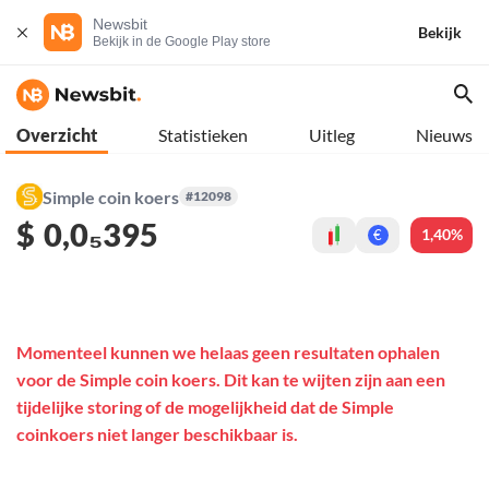
Newsbit
Bekijk
Bekijk in de Google Play store
Overzicht
Statistieken
Uitleg
Nieuws
Simple coin koers
#12098
$
0,0₅395
1,40%
€
Momenteel kunnen we helaas geen resultaten ophalen
voor de Simple coin koers. Dit kan te wijten zijn aan een
tijdelijke storing of de mogelijkheid dat de Simple
coinkoers niet langer beschikbaar is.