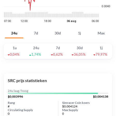
24u
7d
30d
1j
Max
1u
24u
7d
30d
1j
0,04%
1,74%
0,62%
36,05%
79,97%
SRC prijs statistieken
24u laag / hoog
$0,003996
$0,004138
Rang
Simracer Coin koers
#
$0,004124
Circulating Supply
Max Supply
0
0