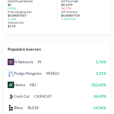
Marktkapitalisatie
All Time
high
$0
$0,1279
0,00%
96,77%
Prijs wijziging
24u
All Time
low
$0,00007057
$0,00007724
1,74%
5.239,31%
Volume 24u
$3.59
Populaire koersen
Pi Network
PI
5,76%
Pudgy Penguins
PENGU
3,31%
Heima
HEI
182,42%
Cash Cat
CASHCAT
34,49%
Bless
BLESS
54,36%