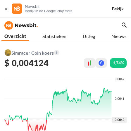
Newsbit
Bekijk
Bekijk in de Google Play store
Overzicht
Statistieken
Uitleg
Nieuws
Simracer Coin koers
#
$
0,004124
1,74%
€