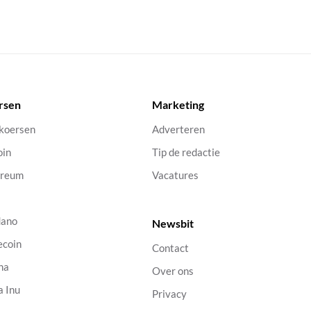
rsen
Marketing
 koersen
Adverteren
oin
Tip de redactie
ereum
Vacatures
dano
Newsbit
ecoin
Contact
na
Over ons
a Inu
Privacy