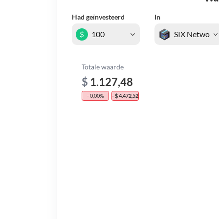
Had geïnvesteerd
In
$
Totale waarde
$
1.127,48
- 0,00%
- $ 4.472,52