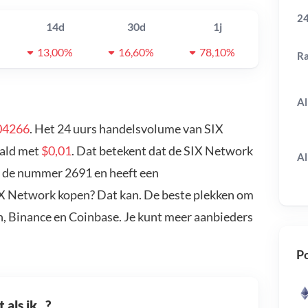
24
14d
30d
1j
13,00%
16,60%
78,10%
R
Al
04266
. Het 24 uurs handelsvolume van SIX
aald met
$0,01
. Dat betekent dat de SIX Network
Al
s de nummer 2691 en heeft een
SIX Network kopen? Dat kan. De beste plekken om
n, Binance en Coinbase. Je kunt meer aanbieders
Po
als ik...?