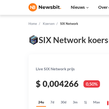
Nieuws
Over 
Home
Koersen
SIX Network
SIX Network koers
Live SIX Network prijs
$
0,004266
0,50%
24u
7d
30d
3m
1j
Max