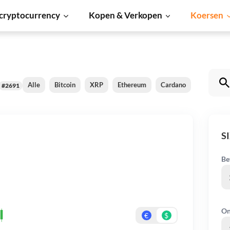
cryptocurrency
Kopen & Verkopen
Koersen
Alle
Bitcoin
XRP
Ethereum
Cardano
Shiba Inu
#2691
S
Be
On
€
$