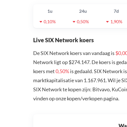
1u
24u
7d
0,10%
0,50%
1,90%
Live SIX Network koers
De SIX Network koers van vandaag is
$0,0
Network ligt op $274.147. De koers is ged
koers met
0,50%
is gedaald. SIX Network i
marktkapitalisatie van 1.167.961. Wil je 
SIX Network te kopen zijn: Bitvavo, KuCoi
vinden op onze kopen/verkopen pagina.
Wat 