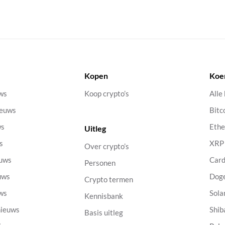
Kopen
Koe
uws
Koop crypto’s
Alle
ieuws
Bitc
ws
Eth
Uitleg
s
XRP
Over crypto’s
euws
Car
Personen
uws
Dog
Crypto termen
uws
Sola
Kennisbank
nieuws
Shib
Basis uitleg