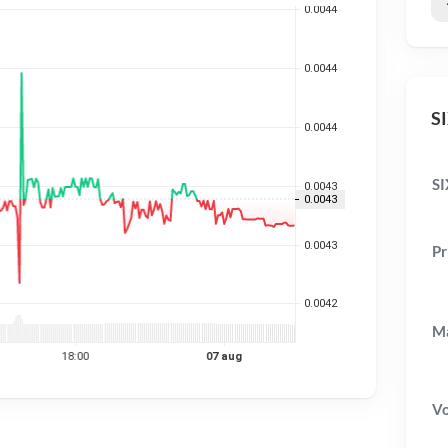
SI
SI
Pr
Ma
V