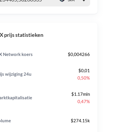
X prijs statistieken
X Network koers
$0,004266
$0,01
ijs wijziging
24u
0,50%
$1.17mln
rktkapitalisatie
0,47%
olume
$274.15k