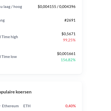
u laag / hoog
$0,004155 / 0,004396
ang
#2691
$0,5671
l Time
high
99,25%
$0,001661
l Time
low
156,82%
pulaire koersen
Ethereum
ETH
0,40%