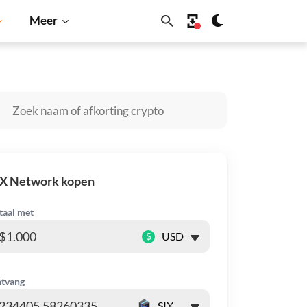
Meer
Dogecoin
Solana
BNB
IX Network kopen
taal met
$
tvang