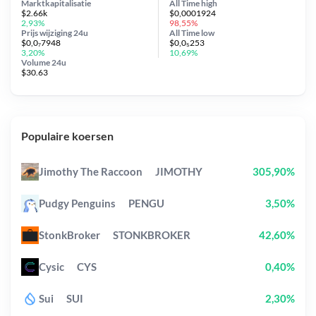
Marktkapitalisatie
All Time
high
$2.66k
$0,0001924
2,93%
98,55%
Prijs wijziging
24u
All Time
low
$0,0₇7948
$0,0₅253
3,20%
10,69%
Volume 24u
$30.63
Populaire koersen
Jimothy The Raccoon
JIMOTHY
305,90%
Pudgy Penguins
PENGU
3,50%
StonkBroker
STONKBROKER
42,60%
Cysic
CYS
0,40%
Sui
SUI
2,30%