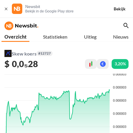
Newsbit
Bekijk
Bekijk in de Google Play store
Overzicht
Statistieken
Uitleg
Nieuws
Skew koers
#12727
$
0,0₅28
3,20%
€