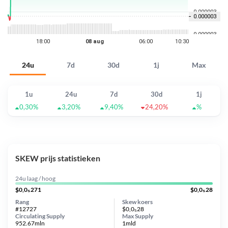
24u
7d
30d
1j
Max
1u
24u
7d
30d
1j
0,30%
3,20%
9,40%
24,20%
%
SKEW prijs statistieken
24u laag / hoog
$0,0₅271
$0,0₅28
Rang
Skew koers
#12727
$0,0₅28
Circulating Supply
Max Supply
952.67mln
1mld