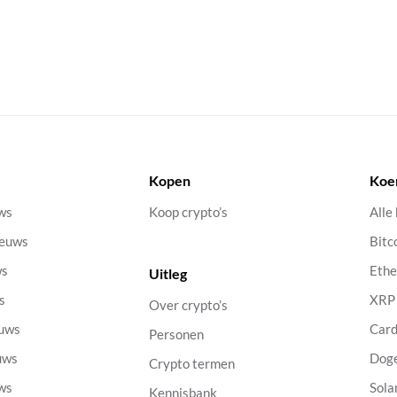
Kopen
Koe
uws
Koop crypto’s
Alle
ieuws
Bitc
ws
Eth
Uitleg
s
XRP
Over crypto’s
euws
Car
Personen
uws
Dog
Crypto termen
uws
Sola
Kennisbank