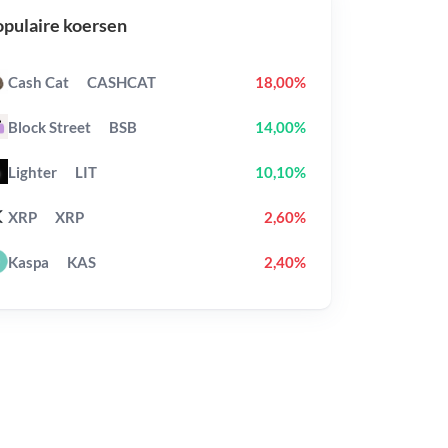
pulaire koersen
Cash Cat
CASHCAT
18,00%
Block Street
BSB
14,00%
Lighter
LIT
10,10%
XRP
XRP
2,60%
Kaspa
KAS
2,40%