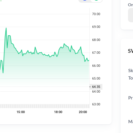
On
SW
Sk
To
Pr
Ma