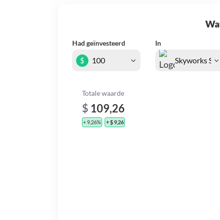
Wat 
Had geïnvesteerd
In
$
Totale waarde
$
109,26
+ 9,26%
+ $ 9,26