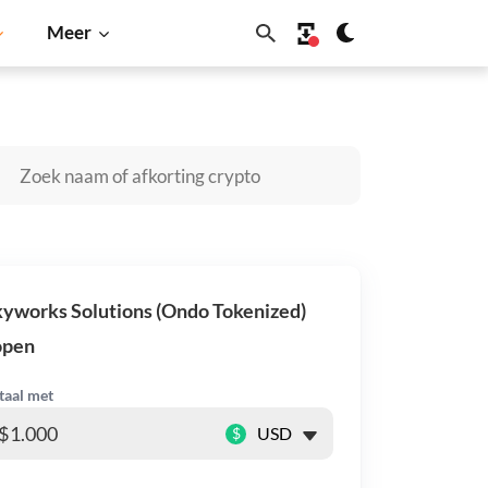
Meer
Cardano
Shiba Inu
Dogecoin
Solana
BNB
yworks Solutions (Ondo Tokenized)
open
taal met
$