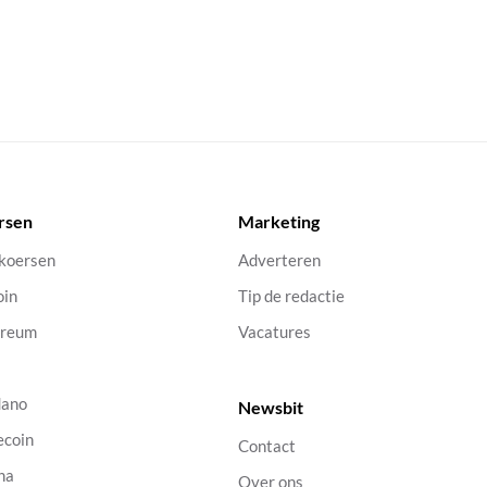
rsen
Marketing
 koersen
Adverteren
oin
Tip de redactie
ereum
Vacatures
dano
Newsbit
ecoin
Contact
na
Over ons