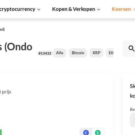
cryptocurrency
Kopen & Verkopen
Koersen
ed)
s (Ondo
Alle
Bitcoin
XRP
Ethereum
#13432
Sk
 prijs
k
Be
€
$