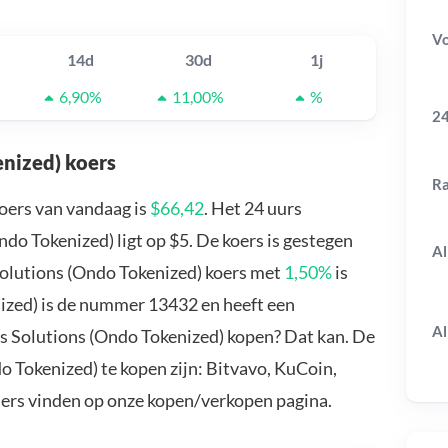
V
14d
30d
1j
6,90%
11,00%
%
24
nized) koers
R
oers van vandaag is
$66,42
. Het 24 uurs
o Tokenized) ligt op $5. De koers is gestegen
Al
Solutions (Ondo Tokenized) koers met
1,50%
is
ized) is de nummer 13432 en heeft een
Al
ks Solutions (Ondo Tokenized) kopen? Dat kan. De
 Tokenized) te kopen zijn: Bitvavo, KuCoin,
ders vinden op onze kopen/verkopen pagina.