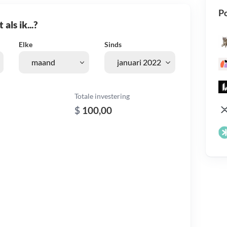
Po
als ik...?
Elke
Sinds
Totale investering
$
100,00