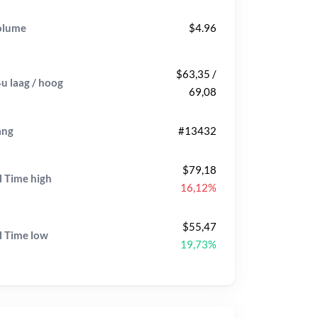
olume
$4.96
$63,35 /
u laag / hoog
69,08
ang
#13432
$79,18
l Time
high
16,12%
$55,47
l Time
low
19,73%