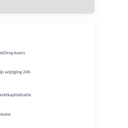
abDrop koers
ijs wijziging
24h
rktkapitalisatie
olume