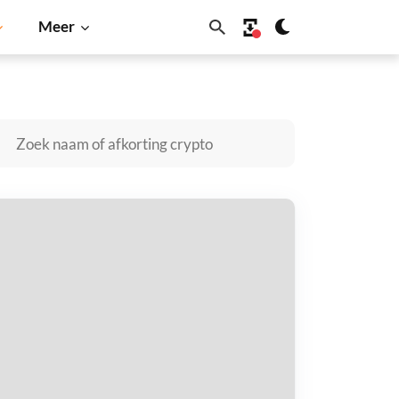
Meer
ecoin
Solana
BNB
labDrop kopen
taal met
$
tvang