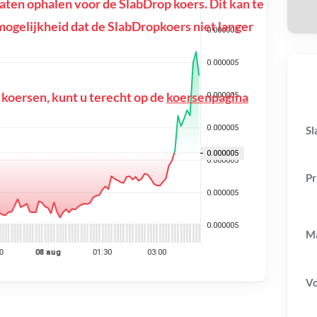
ten ophalen voor de SlabDrop koers. Dit kan te
e mogelijkheid dat de SlabDropkoers niet langer
 koersen, kunt u terecht op de
koersenpagina
Sl
Pr
Ma
V