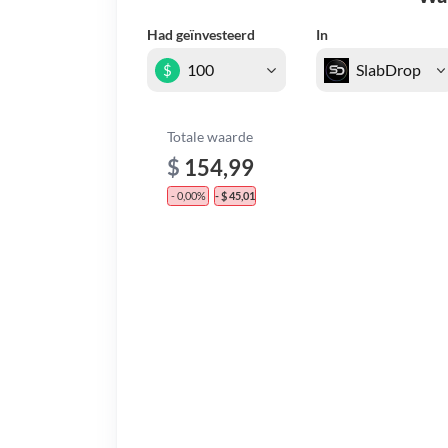
Had geïnvesteerd
In
$
Totale waarde
$
154,99
- 0,00%
- $ 45,01