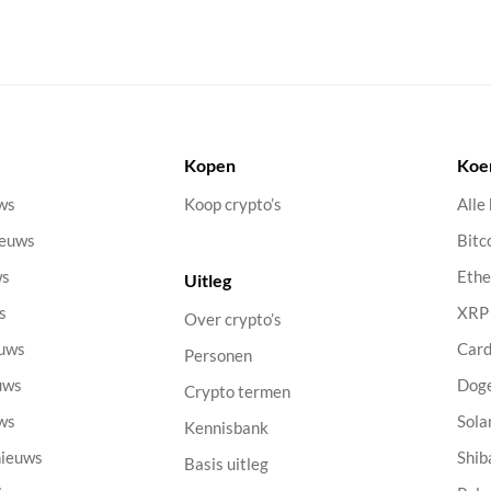
Kopen
Koe
uws
Koop crypto’s
Alle
ieuws
Bitc
ws
Eth
Uitleg
s
XRP
Over crypto’s
euws
Car
Personen
uws
Dog
Crypto termen
uws
Sola
Kennisbank
nieuws
Shib
Basis uitleg