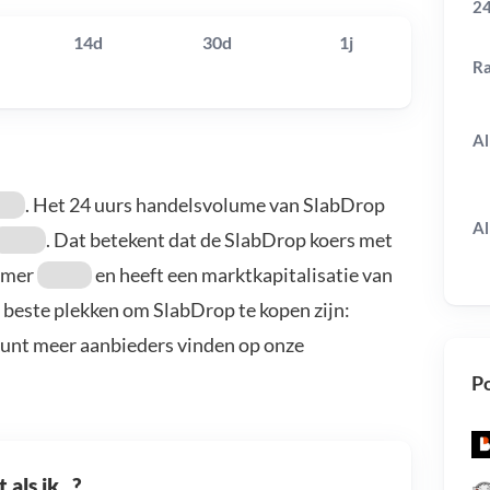
24
14d
30d
1j
R
Al
. Het 24 uurs handelsvolume van SlabDrop
Al
. Dat betekent dat de SlabDrop koers met
ummer
en heeft een marktkapitalisatie van
 beste plekken om SlabDrop te kopen zijn:
kunt meer aanbieders vinden op onze
Po
als ik...?