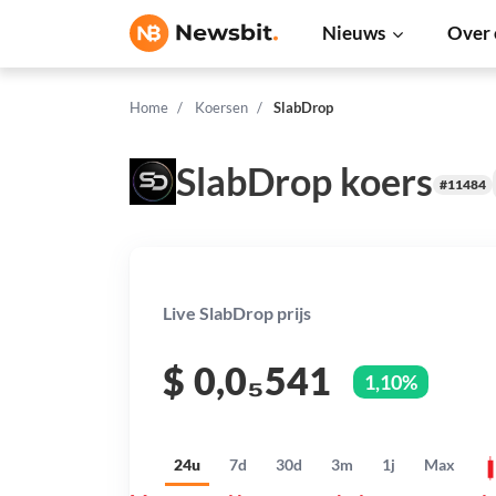
Nieuws
Over 
Home
Koersen
SlabDrop
SlabDrop koers
#11484
Live SlabDrop prijs
$
0,0₅541
1,10%
24u
7d
30d
3m
1j
Max