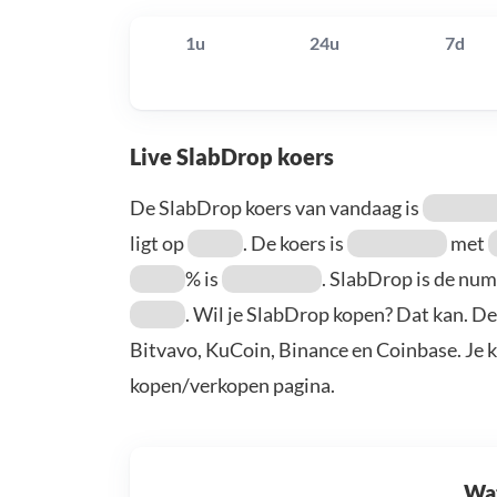
1u
24u
7d
Live SlabDrop koers
De SlabDrop koers van vandaag is
ligt op
. De koers is
met
% is
. SlabDrop is de n
. Wil je SlabDrop kopen? Dat kan. De
Bitvavo, KuCoin, Binance en Coinbase. Je 
kopen/verkopen pagina.
Wat 