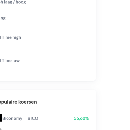
h laag / hoog
ang
l Time
high
l Time
low
pulaire koersen
Biconomy
BICO
55,60%