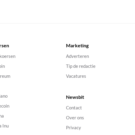
rsen
Marketing
 koersen
Adverteren
oin
Tip de redactie
ereum
Vacatures
dano
Newsbit
ecoin
Contact
na
Over ons
a Inu
Privacy