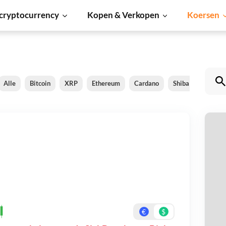
cryptocurrency
Kopen & Verkopen
Koersen
Alle
Bitcoin
XRP
Ethereum
Cardano
Shiba Inu
Dog
S
Be
On
€
$