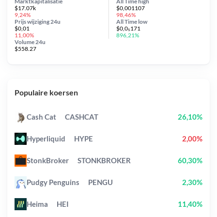
Marktkapitalisatie
All Time
high
$17.07k
$0,001107
9,24%
98,46%
Prijs wijziging
24u
All Time
low
$0,01
$0,0₅171
11,00%
896,21%
Volume 24u
$558.27
Populaire koersen
Cash Cat
CASHCAT
26,10%
Hyperliquid
HYPE
2,00%
StonkBroker
STONKBROKER
60,30%
Pudgy Penguins
PENGU
2,30%
Heima
HEI
11,40%