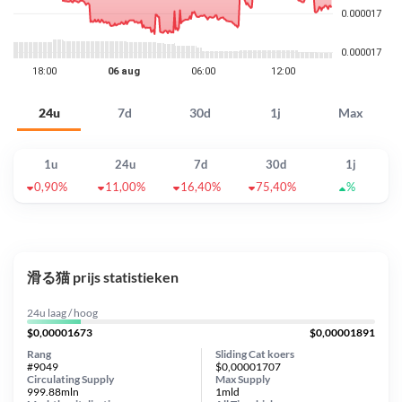
24u
7d
30d
1j
Max
1u
24u
7d
30d
1j
0,90%
11,00%
16,40%
75,40%
%
滑る猫 prijs statistieken
24u laag / hoog
$0,00001673
$0,00001891
Rang
Sliding Cat koers
#9049
$0,00001707
Circulating Supply
Max Supply
999.88mln
1mld