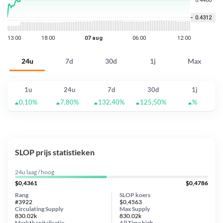
24u
7d
30d
1j
Max
1u
24u
7d
30d
1j
0,10%
7,80%
132,40%
125,50%
%
SLOP prijs statistieken
24u laag / hoog
$0,4361
$0,4786
Rang
SLOP koers
#3922
$0,4563
Circulating Supply
Max Supply
830.02k
830.02k
Marktkapitalisatie
All Time
high