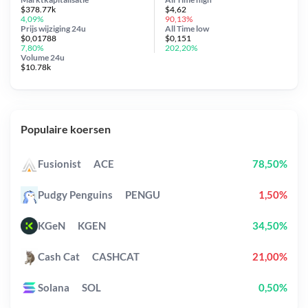
$378.77k
$4,62
4,09%
90,13%
Prijs wijziging
24u
All Time
low
$0,01788
$0,151
7,80%
202,20%
Volume 24u
$10.78k
Populaire koersen
Fusionist
ACE
78,50%
Pudgy Penguins
PENGU
1,50%
KGeN
KGEN
34,50%
Cash Cat
CASHCAT
21,00%
Solana
SOL
0,50%