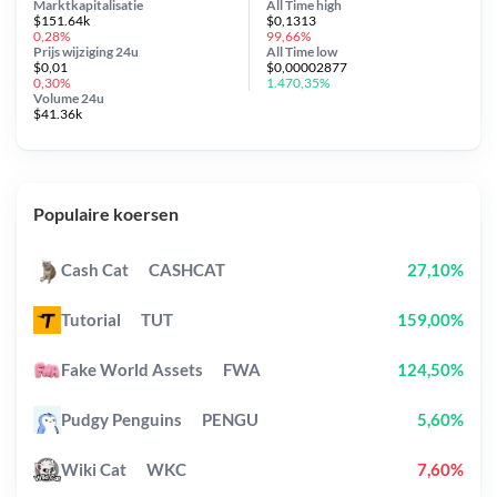
Marktkapitalisatie
All Time
high
$151.64k
$0,1313
0,28%
99,66%
Prijs wijziging
24u
All Time
low
$0,01
$0,00002877
0,30%
1.470,35%
Volume 24u
$41.36k
Populaire koersen
Cash Cat
CASHCAT
27,10%
Tutorial
TUT
159,00%
Fake World Assets
FWA
124,50%
Pudgy Penguins
PENGU
5,60%
Wiki Cat
WKC
7,60%