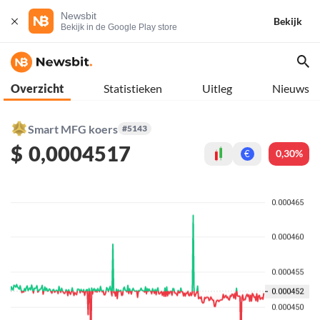
Newsbit
Bekijk
Bekijk in de Google Play store
Overzicht
Statistieken
Uitleg
Nieuws
Smart MFG koers
#5143
$
0,0004517
0,30%
€