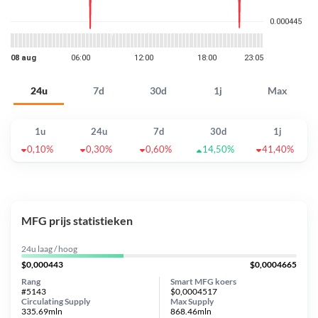
24u
7d
30d
1j
Max
1u
24u
7d
30d
1j
0,10%
0,30%
0,60%
14,50%
41,40%
MFG prijs statistieken
24u laag / hoog
$0,000443
$0,0004665
Rang
Smart MFG koers
#5143
$0,0004517
Circulating Supply
Max Supply
335.69mln
868.46mln