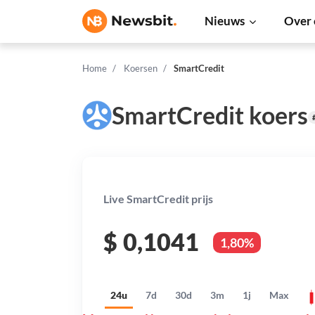
Nieuws
Over 
Home
Koersen
SmartCredit
SmartCredit koers
Live SmartCredit prijs
$
0,1041
1,80%
24u
7d
30d
3m
1j
Max