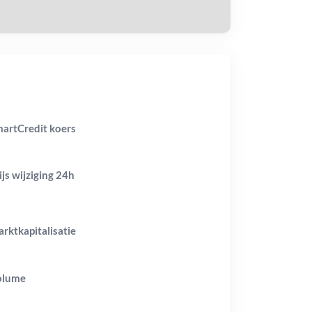
artCredit koers
ijs wijziging
24h
rktkapitalisatie
olume