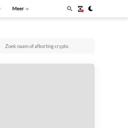
Meer
Dogecoin
Solana
BNB
martCredit kopen
taal met
$
tvang