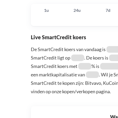
1u
24u
7d
Live SmartCredit koers
De SmartCredit koers van vandaag is
SmartCredit ligt op
. De koers is
SmartCredit koers met
% is
een marktkapitalisatie van
. Wil je 
SmartCredit te kopen zijn: Bitvavo, KuCoi
vinden op onze kopen/verkopen pagina.
Wat 