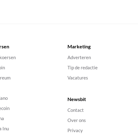
rsen
Marketing
 koersen
Adverteren
oin
Tip de redactie
ereum
Vacatures
dano
Newsbit
ecoin
Contact
na
Over ons
a Inu
Privacy