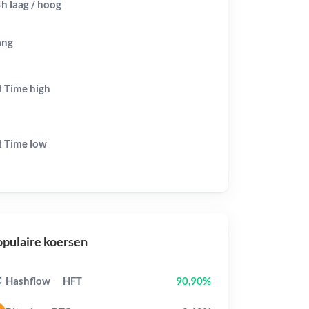
h laag / hoog
ang
l Time
high
l Time
low
pulaire koersen
Hashflow
HFT
90,90%