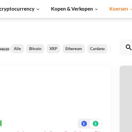
cryptocurrency
Kopen & Verkopen
Koersen
Alle
Bitcoin
XRP
Ethereum
Cardano
Shiba Inu
#4610
S
Be
On
€
$