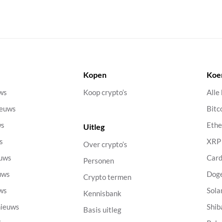
Kopen
Koe
uws
Koop crypto’s
Alle
ieuws
Bitc
ws
Eth
Uitleg
s
XRP
Over crypto’s
euws
Car
Personen
uws
Dog
Crypto termen
uws
Sola
Kennisbank
nieuws
Shib
Basis uitleg