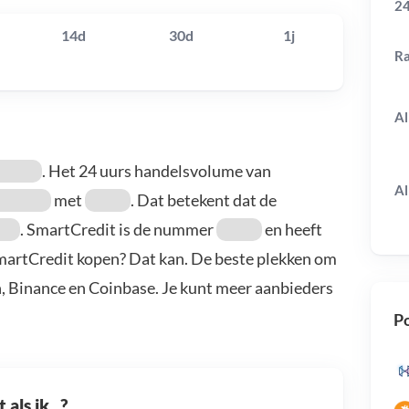
24
14d
30d
1j
R
Al
. Het 24 uurs handelsvolume van
Al
met
. Dat betekent dat de
. SmartCredit is de nummer
en heeft
SmartCredit kopen? Dat kan. De beste plekken om
n, Binance en Coinbase. Je kunt meer aanbieders
Po
als ik...?