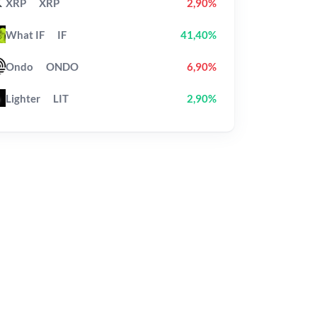
XRP
XRP
2,90%
What IF
IF
41,40%
Ondo
ONDO
6,90%
Lighter
LIT
2,90%