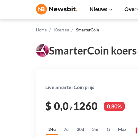
Nieuws
Over 
Home
Koersen
SmarterCoin
SmarterCoin koers
Live SmarterCoin prijs
$
0,0₇1260
0,80%
24u
7d
30d
3m
1j
Max