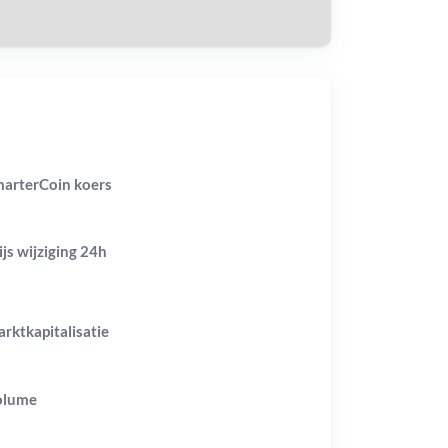
arterCoin koers
ijs wijziging
24h
rktkapitalisatie
olume