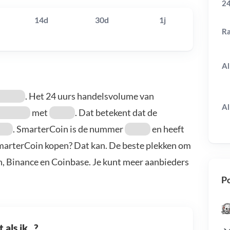
24
14d
30d
1j
R
Al
. Het 24 uurs handelsvolume van
Al
met
. Dat betekent dat de
. SmarterCoin is de nummer
en heeft
SmarterCoin kopen? Dat kan. De beste plekken om
n, Binance en Coinbase. Je kunt meer aanbieders
Po
als ik...?