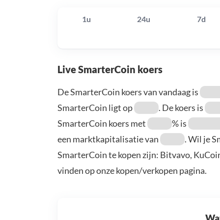
1u
24u
7d
Live SmarterCoin koers
De SmarterCoin koers van vandaag is
SmarterCoin ligt op
. De koers is
SmarterCoin koers met
% is
een marktkapitalisatie van
. Wil je 
SmarterCoin te kopen zijn: Bitvavo, KuCoi
vinden op onze kopen/verkopen pagina.
Wat 