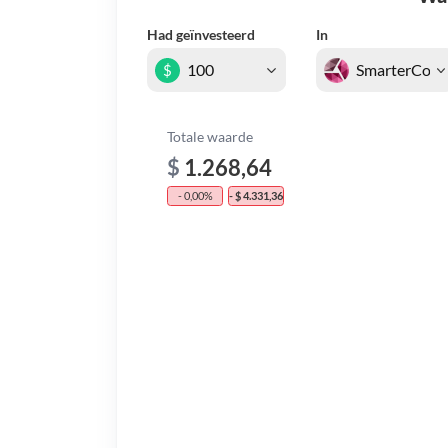
Had geïnvesteerd
In
$
Totale waarde
$
1.268,64
- 0,00%
- $ 4.331,36