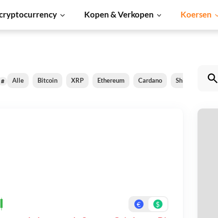
cryptocurrency
Kopen & Verkopen
Koersen
Alle
Bitcoin
XRP
Ethereum
Cardano
Shiba Inu
#
S
Be
On
€
$