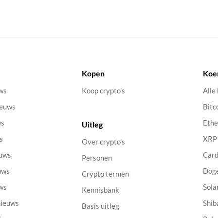
Kopen
Koe
uws
Koop crypto’s
Alle
ieuws
Bitc
ws
Eth
Uitleg
s
XRP
Over crypto’s
euws
Car
Personen
uws
Dog
Crypto termen
uws
Sola
Kennisbank
nieuws
Shib
Basis uitleg