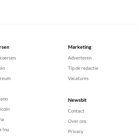
rsen
Marketing
 koersen
Adverteren
oin
Tip de redactie
ereum
Vacatures
dano
Newsbit
ecoin
Contact
na
Over ons
a Inu
Privacy