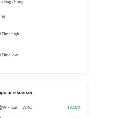
h laag / hoog
ang
l Time
high
l Time
low
pulaire koersen
Wiki Cat
WKC
18,10%