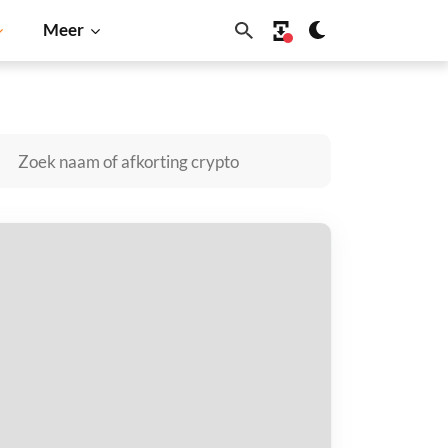
Meer
Dogecoin
Solana
BNB
marterCoin kopen
taal met
$
tvang