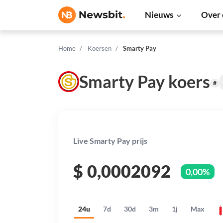
Nieuws
Over 
Home
Koersen
Smarty Pay
Smarty Pay koers
#
Live Smarty Pay prijs
$
0,0002092
0,00%
24u
7d
30d
3m
1j
Max