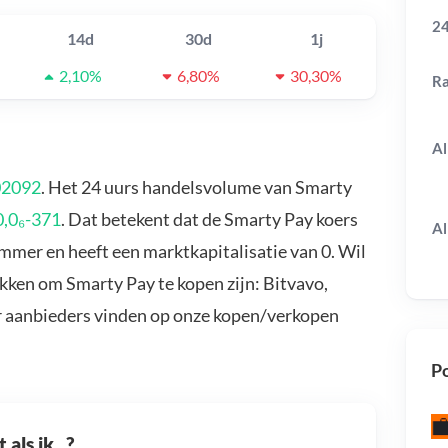
24
14d
30d
1j
2,10%
6,80%
30,30%
R
Al
02092
. Het 24 uurs handelsvolume van Smarty
0,0₆-371
. Dat betekent dat de Smarty Pay koers
Al
ummer en heeft een marktkapitalisatie van 0. Wil
kken om Smarty Pay te kopen zijn: Bitvavo,
r aanbieders vinden op onze kopen/verkopen
Po
als ik...?