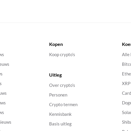
Kopen
Koe
uws
Koop crypto’s
Alle
ieuws
Bitc
ws
Eth
Uitleg
s
XRP
Over crypto’s
euws
Car
Personen
uws
Dog
Crypto termen
uws
Sola
Kennisbank
nieuws
Shib
Basis uitleg