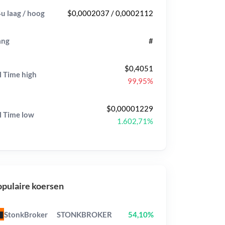
u laag / hoog
$0,0002037 / 0,0002112
ang
#
$0,4051
l Time
high
99,95%
$0,00001229
l Time
low
1.602,71%
pulaire koersen
StonkBroker
STONKBROKER
54,10%