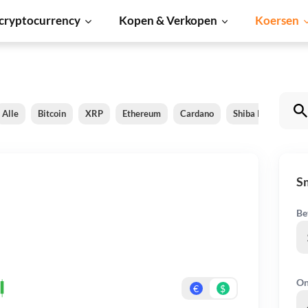
cryptocurrency
Kopen & Verkopen
Koersen
Alle
Bitcoin
XRP
Ethereum
Cardano
Shiba Inu
Doge
S
Be
On
€
$