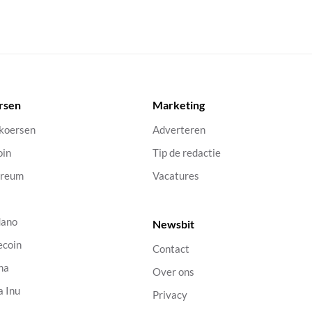
rsen
Marketing
 koersen
Adverteren
oin
Tip de redactie
ereum
Vacatures
dano
Newsbit
ecoin
Contact
na
Over ons
a Inu
Privacy