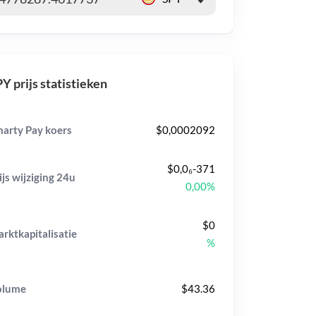
Y prijs statistieken
arty Pay koers
$0,0002092
$0,0₆-371
ijs wijziging
24u
0,00%
$0
rktkapitalisatie
%
olume
$43.36