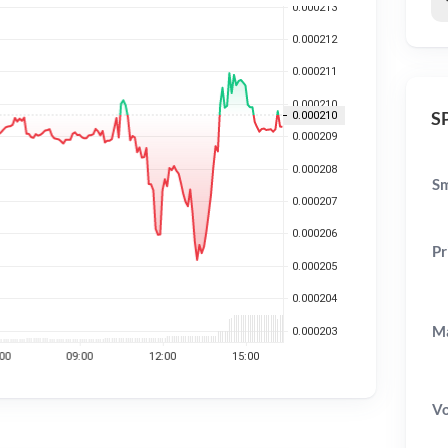
SP
Sm
Pr
Ma
V