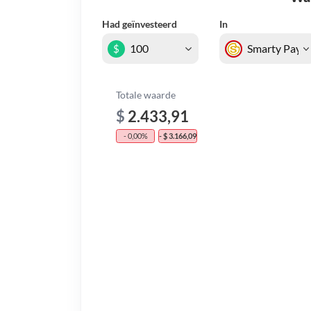
Had geïnvesteerd
In
$
Totale waarde
$
2.433,91
- 0,00%
- $ 3.166,09