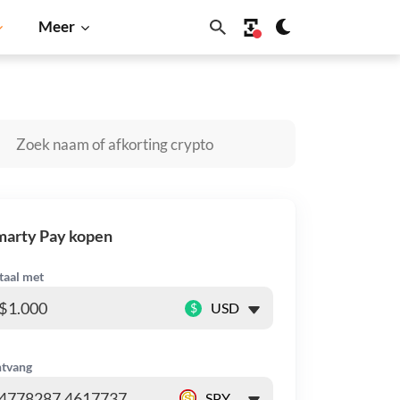
Meer
coin
Solana
BNB
marty Pay kopen
taal met
$
tvang