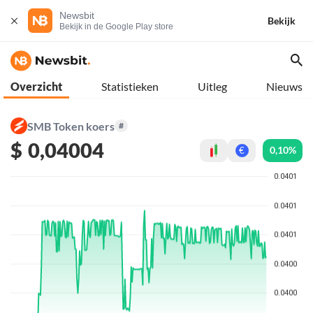
Newsbit
Bekijk
Bekijk in de Google Play store
Overzicht
Statistieken
Uitleg
Nieuws
SMB Token koers
#
$
0,04004
0,10%
€