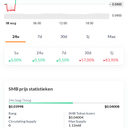
24u
7d
30d
1j
Max
1u
24u
7d
30d
1j
0,00%
0,10%
0,10%
57,00%
83,90%
SMB prijs statistieken
24u laag / hoog
$0,03998
$0,04008
Rang
SMB Token koers
#
$0,04004
Circulating Supply
Max Supply
0
1.12mld