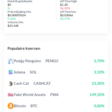
Marktkapitalisatie
All Time
high
$0
$1,30
%
96,92%
Prijs wijziging
24u
All Time
low
$0,00005624
$0,03066
0,10%
30,57%
Volume 24u
$25.43k
Populaire koersen
Pudgy Penguins
PENGU
5,70%
Solana
SOL
3,10%
Cash Cat
CASHCAT
23,30%
Fake World Assets
FWA
149,10%
Bitcoin
BTC
0,00%