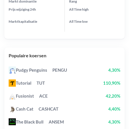
Markt dominantie
Rang
Prijs wijziging
24h
All Time
high
Marktkapitalisatie
All Time
low
Populaire koersen
Pudgy Penguins
PENGU
4,30%
Tutorial
TUT
110,90%
Fusionist
ACE
42,20%
Cash Cat
CASHCAT
4,40%
The Black Bull
ANSEM
4,30%