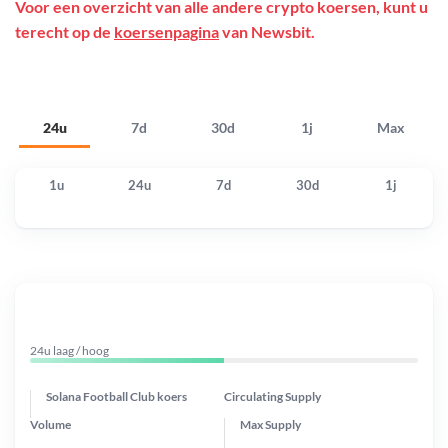
Voor een overzicht van alle andere crypto koersen, kunt u
terecht op de
koersenpagina
van Newsbit.
24u
7d
30d
1j
Max
1u
24u
7d
30d
1j
24u laag / hoog
Solana Football Club koers
Circulating Supply
Volume
Max Supply