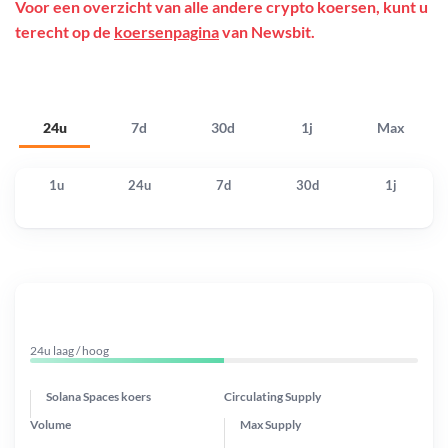
Voor een overzicht van alle andere crypto koersen, kunt u
terecht op de
koersenpagina
van Newsbit.
24u
7d
30d
1j
Max
1u
24u
7d
30d
1j
24u laag / hoog
Solana Spaces koers
Circulating Supply
Volume
Max Supply