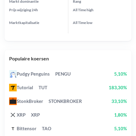
Markt dominantie
Rang
Prijs wijziging
24h
All Time
high
Marktkapitalisatie
All Time
low
Populaire koersen
Pudgy Penguins
PENGU
5,10%
Tutorial
TUT
183,30%
StonkBroker
STONKBROKER
33,10%
XRP
XRP
1,80%
Bittensor
TAO
5,10%