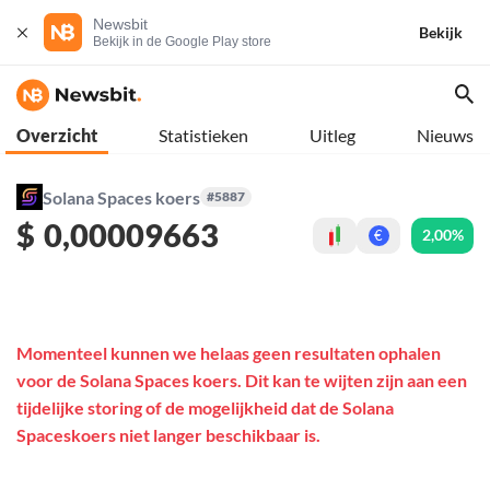
Newsbit
Bekijk
Bekijk in de Google Play store
Overzicht
Statistieken
Uitleg
Nieuws
Solana Spaces koers
#5887
$
0,00009663
2,00%
€
Momenteel kunnen we helaas geen resultaten ophalen
voor de Solana Spaces koers. Dit kan te wijten zijn aan een
tijdelijke storing of de mogelijkheid dat de Solana
Spaceskoers niet langer beschikbaar is.