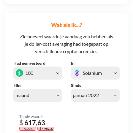
Wat als ik...?
Zie hoeveel waarde je vandaag zou hebben als
je dollar-cost averaging had toegepast op
verschillende cryptocurrencies.
Had geïnvesteerd
In
$
Elke
Sinds
Totale waarde
$
617,63
- 0,00%
- $ 4.982,37