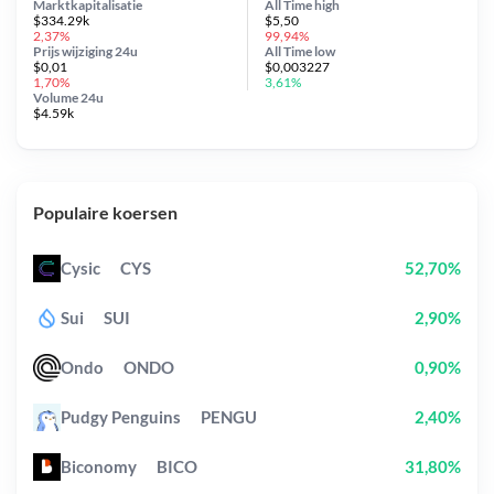
Marktkapitalisatie
All Time
high
$334.29k
$5,50
2,37%
99,94%
Prijs wijziging
24u
All Time
low
$0,01
$0,003227
1,70%
3,61%
Volume 24u
$4.59k
Populaire koersen
Cysic
CYS
52,70%
Sui
SUI
2,90%
Ondo
ONDO
0,90%
Pudgy Penguins
PENGU
2,40%
Biconomy
BICO
31,80%