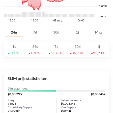
24u
7d
30d
1j
Max
1u
24u
7d
30d
1j
0,00%
1,70%
11,70%
34,90%
91,90%
SLIM prijs statistieken
24u laag / hoog
$0,003227
$0,003462
Rang
Solanium koers
#4078
$0,003343
Circulating Supply
Max Supply
99.99mln
100mln