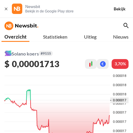
Newsbit
Bekijk
Bekijk in de Google Play store
Overzicht
Statistieken
Uitleg
Nieuws
Solano koers
#9115
$
0,00001713
3,70%
€