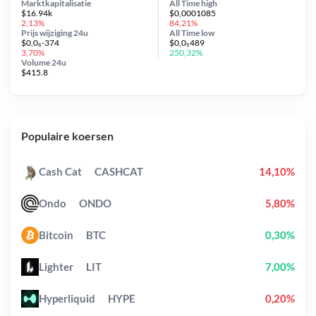
Marktkapitalisatie
All Time
high
$16.94k
$0,0001085
2,13%
84,21%
Prijs wijziging
24u
All Time
low
$0,0₆-374
$0,0₅489
3,70%
250,32%
Volume 24u
$415.8
Populaire koersen
Cash Cat
CASHCAT
14,10%
Ondo
ONDO
5,80%
Bitcoin
BTC
0,30%
Lighter
LIT
7,00%
Hyperliquid
HYPE
0,20%