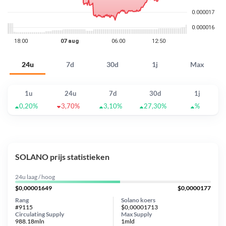
24u
7d
30d
1j
Max
1u
24u
7d
30d
1j
0,20%
3,70%
3,10%
27,30%
%
SOLANO prijs statistieken
24u laag / hoog
$0,00001649
$0,0000177
Rang
Solano koers
#9115
$0,00001713
Circulating Supply
Max Supply
988.18mln
1mld