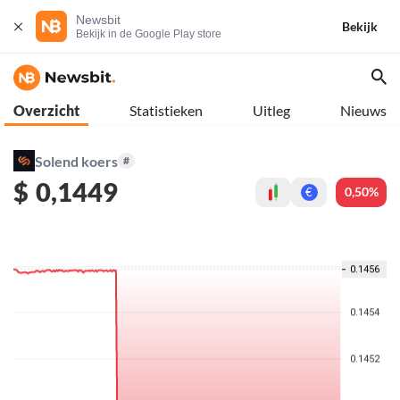
Newsbit
Bekijk
Bekijk in de Google Play store
Overzicht
Statistieken
Uitleg
Nieuws
Solend koers
#
$
0,1449
0,50%
€