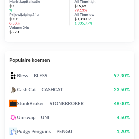
Marktkapitalisatie
All Time
high
$0
$16,65
%
99,13%
Prijs wijziging
24u
All Time
low
$0,01
$0,01009
0,50%
1.335,77%
Volume 24u
$8.73
Populaire koersen
Bless
BLESS
97,30%
Cash Cat
CASHCAT
23,50%
StonkBroker
STONKBROKER
48,00%
Uniswap
UNI
4,50%
Pudgy Penguins
PENGU
1,20%