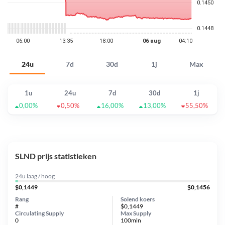
24u
7d
30d
1j
Max
1u
24u
7d
30d
1j
0,00%
0,50%
16,00%
13,00%
55,50%
SLND prijs statistieken
24u laag / hoog
$0,1449
$0,1456
Rang
Solend koers
#
$0,1449
Circulating Supply
Max Supply
0
100mln