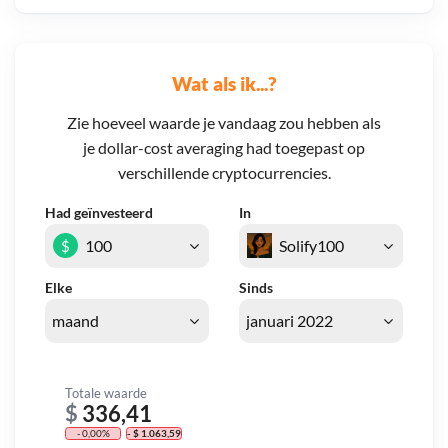
Wat als ik...?
Zie hoeveel waarde je vandaag zou hebben als
je dollar-cost averaging had toegepast op
verschillende cryptocurrencies.
Had geïnvesteerd
In
$
Elke
Sinds
Totale waarde
$
336,41
- 0,00%
- $ 1.063,59