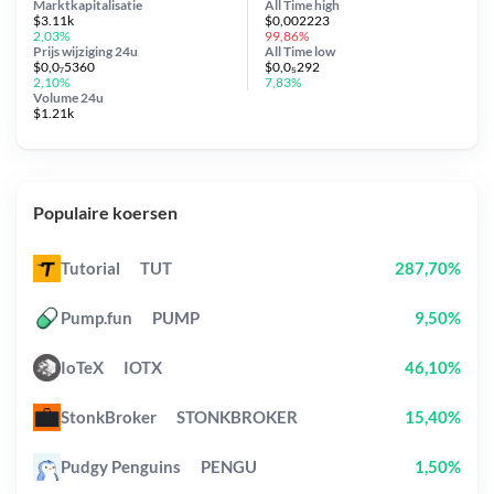
Marktkapitalisatie
All Time
high
$3.11k
$0,002223
2,03%
99,86%
Prijs wijziging
24u
All Time
low
$0,0₇5360
$0,0₅292
2,10%
7,83%
Volume 24u
$1.21k
Populaire koersen
Tutorial
TUT
287,70%
Pump.fun
PUMP
9,50%
IoTeX
IOTX
46,10%
StonkBroker
STONKBROKER
15,40%
Pudgy Penguins
PENGU
1,50%