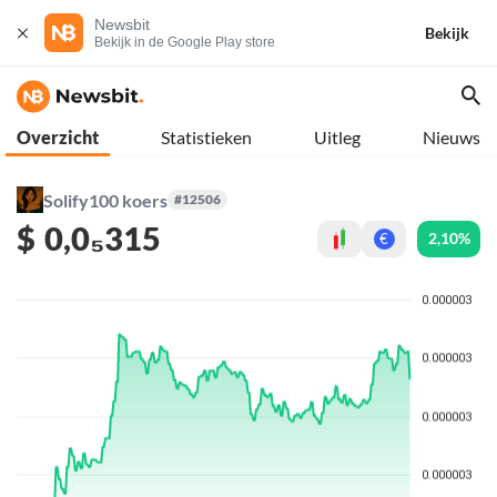
Newsbit
Bekijk
Bekijk in de Google Play store
Overzicht
Statistieken
Uitleg
Nieuws
Solify100 koers
#12506
$
0,0₅315
2,10%
€