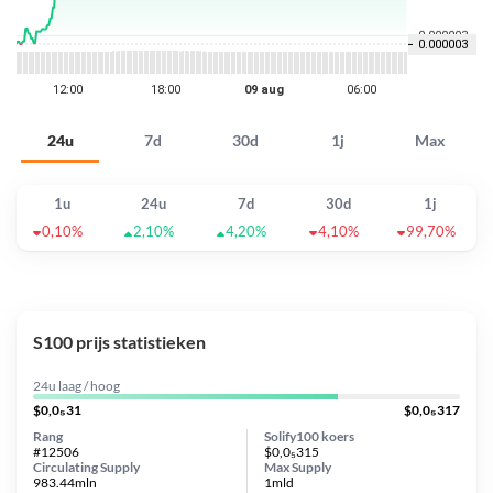
24u
7d
30d
1j
Max
1u
24u
7d
30d
1j
0,10%
2,10%
4,20%
4,10%
99,70%
S100 prijs statistieken
24u laag / hoog
$0,0₅31
$0,0₅317
Rang
Solify100 koers
#12506
$0,0₅315
Circulating Supply
Max Supply
983.44mln
1mld