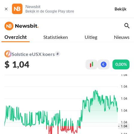
Newsbit
Bekijk
Bekijk in de Google Play store
Overzicht
Statistieken
Uitleg
Nieuws
Solstice eUSX koers
#
$
1,04
0,00%
€