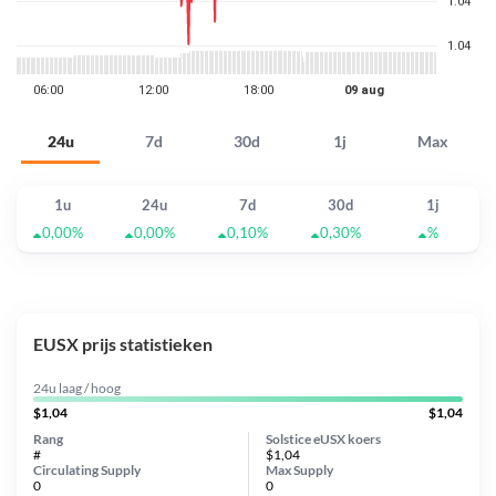
24u
7d
30d
1j
Max
1u
24u
7d
30d
1j
0,00%
0,00%
0,10%
0,30%
%
EUSX prijs statistieken
24u laag / hoog
$1,04
$1,04
Rang
Solstice eUSX koers
#
$1,04
Circulating Supply
Max Supply
0
0