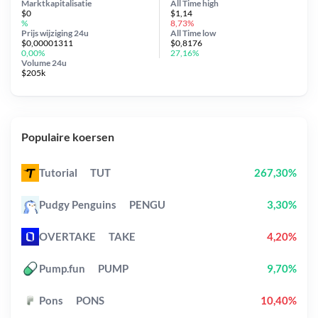
Marktkapitalisatie
All Time
high
$0
$1,14
%
8,73%
Prijs wijziging
24u
All Time
low
$0,00001311
$0,8176
0,00%
27,16%
Volume 24u
$205k
Populaire koersen
Tutorial
TUT
267,30%
Pudgy Penguins
PENGU
3,30%
OVERTAKE
TAKE
4,20%
Pump.fun
PUMP
9,70%
Pons
PONS
10,40%