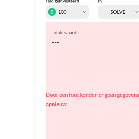
Had geïnvesteerd
In
$
Totale waarde
---
Door een fout konden er geen gegevens
opnieuw.