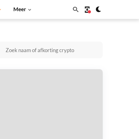
Meer
Solana
BNB
OLVE kopen
taal met
$
tvang