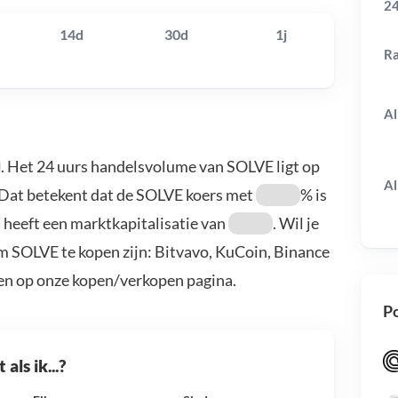
24
14d
30d
1j
R
Al
. Het 24 uurs handelsvolume van SOLVE ligt op
Al
 Dat betekent dat de SOLVE koers met
% is
 heeft een marktkapitalisatie van
. Wil je
 SOLVE te kopen zijn: Bitvavo, KuCoin, Binance
en op onze kopen/verkopen pagina.
Po
als ik...?