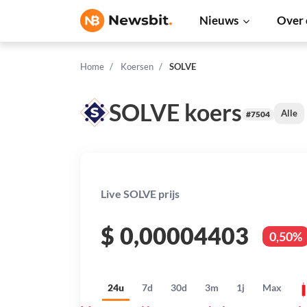
Nieuws
Over 
Home
Koersen
SOLVE
SOLVE koers
Alle
#7504
Live SOLVE prijs
$
0,00004403
0,50%
24u
7d
30d
3m
1j
Max