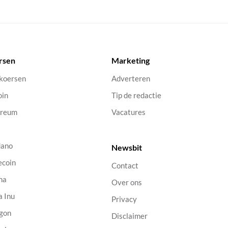
rsen
Marketing
 koersen
Adverteren
oin
Tip de redactie
ereum
Vacatures
dano
Newsbit
ecoin
Contact
na
Over ons
a Inu
Privacy
gon
Disclaimer