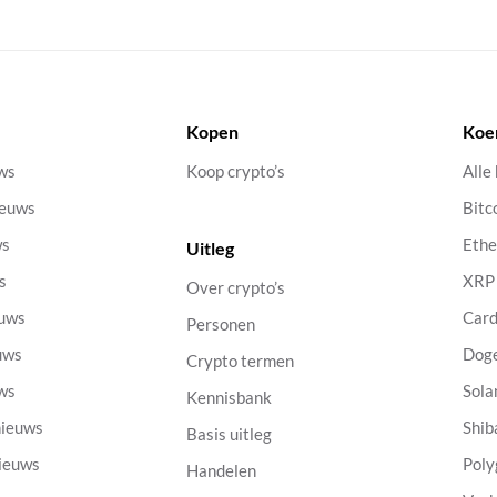
Kopen
Koe
uws
Koop crypto’s
Alle
ieuws
Bitc
ws
Eth
Uitleg
s
XRP
Over crypto’s
euws
Car
Personen
uws
Dog
Crypto termen
uws
Sola
Kennisbank
nieuws
Shib
Basis uitleg
nieuws
Poly
Handelen