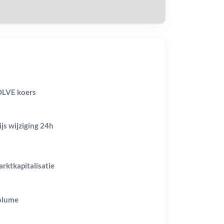
LVE koers
ijs wijziging
24h
rktkapitalisatie
olume