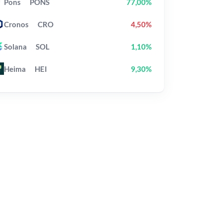
Pons
PONS
77,00%
Cronos
CRO
4,50%
Solana
SOL
1,10%
Heima
HEI
9,30%