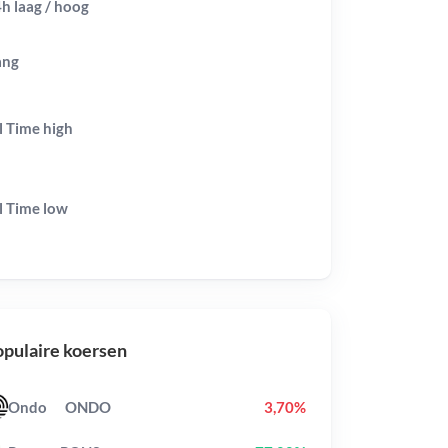
h laag / hoog
ang
l Time
high
l Time
low
pulaire koersen
Ondo
ONDO
3,70%