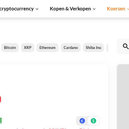
cryptocurrency
Kopen & Verkopen
Koersen
Bitcoin
XRP
Ethereum
Cardano
Shiba Inu
Dogecoin
S
Be
On
€
$