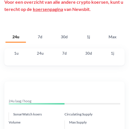
Voor een overzicht van alle andere crypto koersen, kunt u
terecht op de
koersenpagina
van Newsbit.
24u
7d
30d
1j
Max
1u
24u
7d
30d
1j
24u laag / hoog
SonarWatch koers
Circulating Supply
Volume
Max Supply