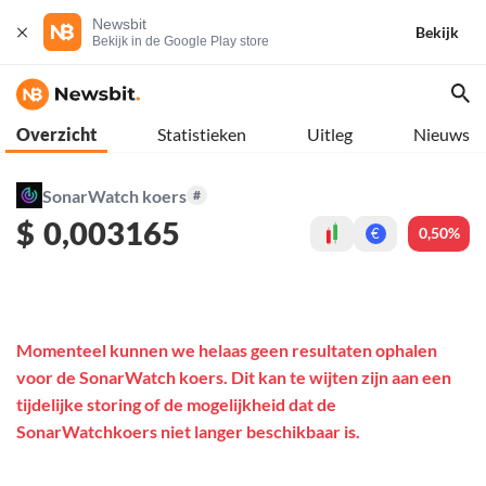
Newsbit
Bekijk
Bekijk in de Google Play store
Overzicht
Statistieken
Uitleg
Nieuws
SonarWatch koers
#
$
0,003165
0,50%
€
Momenteel kunnen we helaas geen resultaten ophalen
voor de SonarWatch koers. Dit kan te wijten zijn aan een
tijdelijke storing of de mogelijkheid dat de
SonarWatchkoers niet langer beschikbaar is.