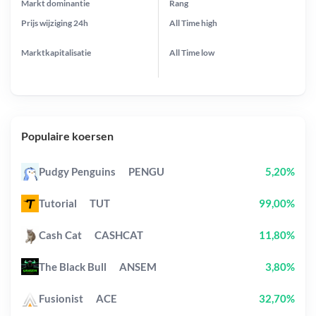
Markt dominantie
Rang
Prijs wijziging
24h
All Time
high
Marktkapitalisatie
All Time
low
Populaire koersen
Pudgy Penguins
PENGU
5,20%
Tutorial
TUT
99,00%
Cash Cat
CASHCAT
11,80%
The Black Bull
ANSEM
3,80%
Fusionist
ACE
32,70%