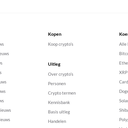
Kopen
Koe
uws
Koop crypto’s
Alle
ieuws
Bitc
ws
Eth
Uitleg
s
XRP
Over crypto’s
euws
Car
Personen
uws
Dog
Crypto termen
uws
Sola
Kennisbank
nieuws
Shib
Basis uitleg
nieuws
Poly
Handelen