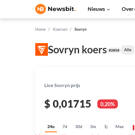
Nieuws
Over 
Home
Koersen
Sovryn
Sovryn koers
Alle
#2858
Live Sovryn prijs
$
0,01715
0,20%
24u
7d
30d
3m
1j
Max