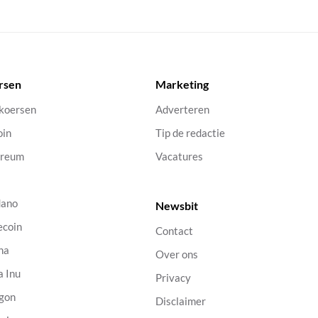
rsen
Marketing
 koersen
Adverteren
oin
Tip de redactie
ereum
Vacatures
dano
Newsbit
ecoin
Contact
na
Over ons
a Inu
Privacy
gon
Disclaimer