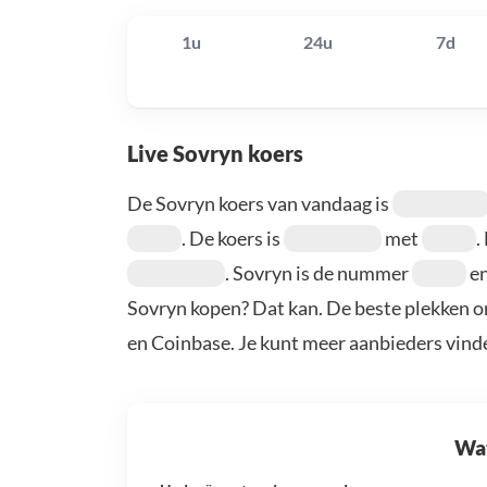
1u
24u
7d
Live Sovryn koers
De Sovryn koers van vandaag is
. De koers is
met
.
. Sovryn is de nummer
en
Sovryn kopen? Dat kan. De beste plekken o
en Coinbase. Je kunt meer aanbieders vind
Wat 