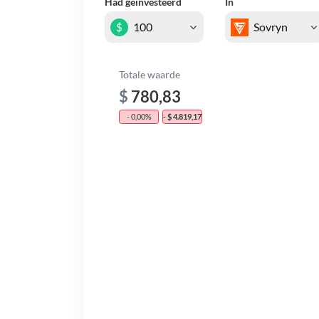
Had geïnvesteerd
In
$
Totale waarde
$
780,83
- 0,00%
- $ 4.819,17