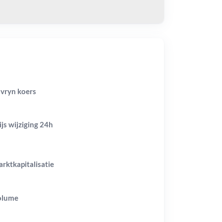
vryn koers
ijs wijziging
24h
rktkapitalisatie
olume