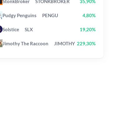
StonkBroker
STONKBROKER
35,90%
Pudgy Penguins
PENGU
4,80%
Solstice
SLX
19,20%
Jimothy The Raccoon
JIMOTHY
229,30%