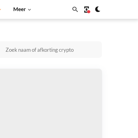
Meer
Solana
BNB
ovryn kopen
taal met
$
tvang