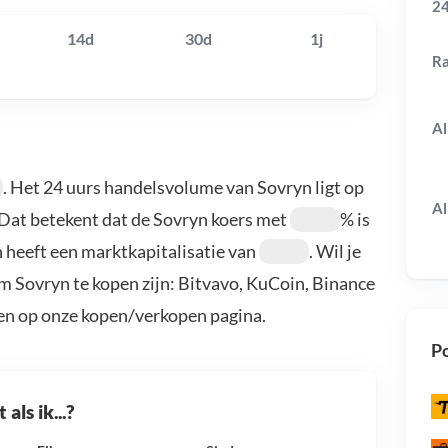
24
14d
30d
1j
R
Al
. Het 24 uurs handelsvolume van Sovryn ligt op
Al
 Dat betekent dat de Sovryn koers met
% is
 heeft een marktkapitalisatie van
. Wil je
m Sovryn te kopen zijn: Bitvavo, KuCoin, Binance
en op onze kopen/verkopen pagina.
Po
als ik...?