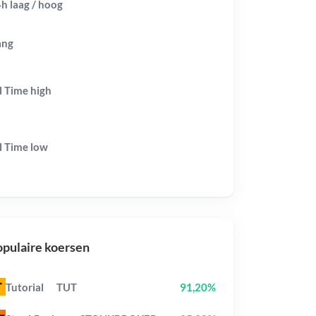
h laag / hoog
ang
l Time
high
l Time
low
pulaire koersen
Tutorial
TUT
91,20%