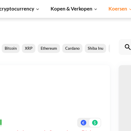
cryptocurrency
Kopen & Verkopen
Koersen
Bitcoin
XRP
Ethereum
Cardano
Shiba Inu
Dogecoin
S
Be
On
€
$