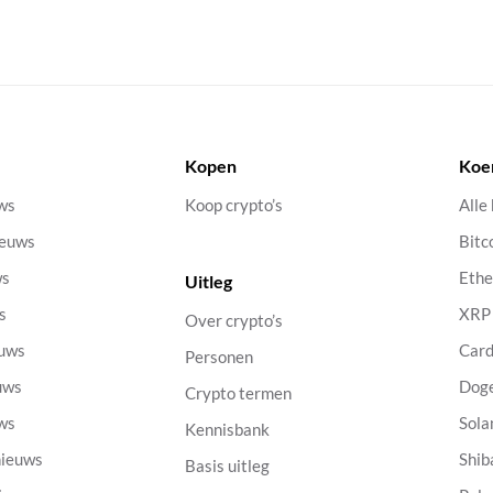
Kopen
Koe
uws
Koop crypto’s
Alle
ieuws
Bitc
ws
Eth
Uitleg
s
XRP
Over crypto’s
euws
Car
Personen
uws
Dog
Crypto termen
uws
Sola
Kennisbank
nieuws
Shib
Basis uitleg