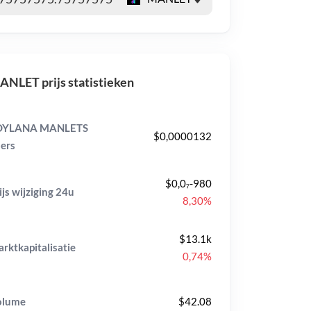
NLET prijs statistieken
OYLANA MANLETS
$0,0000132
ers
$0,0₇-980
ijs wijziging
24u
8,30%
$13.1k
rktkapitalisatie
0,74%
olume
$42.08