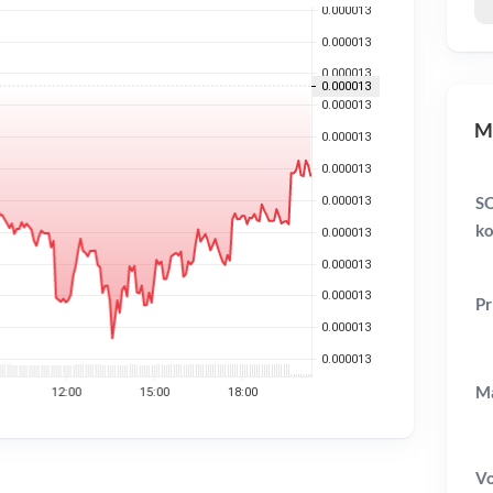
MA
S
ko
Pr
Ma
V