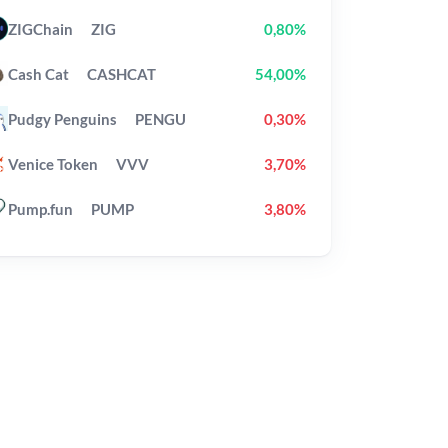
ZIGChain
ZIG
0,80%
Cash Cat
CASHCAT
54,00%
Pudgy Penguins
PENGU
0,30%
Venice Token
VVV
3,70%
Pump.fun
PUMP
3,80%