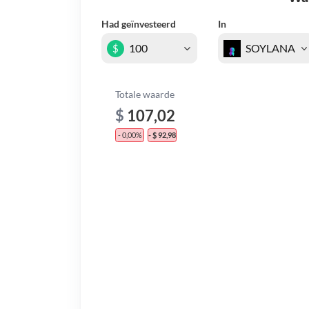
Had geïnvesteerd
In
$
Totale waarde
$
107,02
- 0,00%
- $ 92,98