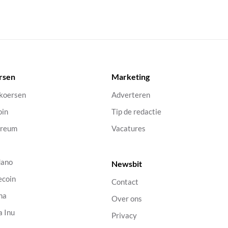
rsen
Marketing
 koersen
Adverteren
oin
Tip de redactie
ereum
Vacatures
dano
Newsbit
ecoin
Contact
na
Over ons
a Inu
Privacy