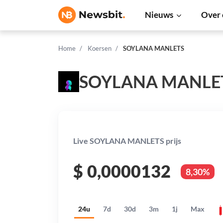
Nieuws
Over 
Home
Koersen
SOYLANA MANLETS
SOYLANA MANLET
Live SOYLANA MANLETS prijs
$
0,0000132
8,30%
24u
7d
30d
3m
1j
Max