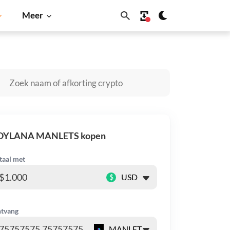
Meer
ardano
Shiba Inu
Dogecoin
Solana
BNB
OYLANA MANLETS kopen
taal met
$
tvang