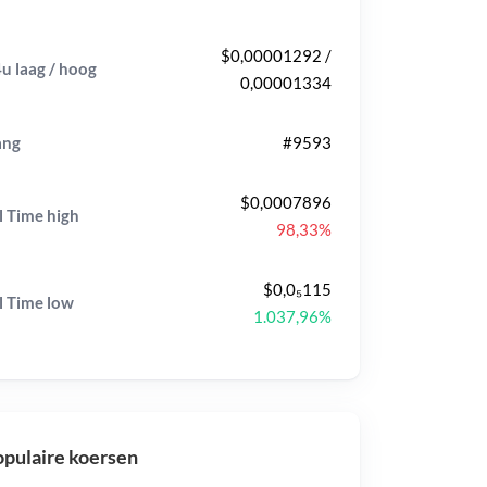
$0,00001292 /
u laag / hoog
0,00001334
ang
#9593
$0,0007896
l Time
high
98,33%
$0,0₅115
l Time
low
1.037,96%
pulaire koersen