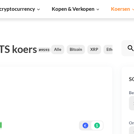
cryptocurrency
Kopen & Verkopen
Koersen
S koers
Alle
Bitcoin
XRP
Ethereum
C
#9593
S
Be
On
€
$