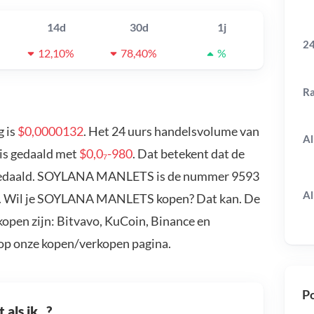
14d
30d
1j
24
12,10%
78,40%
%
R
 is
$0,0000132
. Het 24 uurs handelsvolume van
Al
is gedaald met
$0,0₇-980
. Dat betekent dat de
gedaald. SOYLANA MANLETS is de nummer 9593
Al
99. Wil je SOYLANA MANLETS kopen? Dat kan. De
en zijn: Bitvavo, KuCoin, Binance en
 op onze kopen/verkopen pagina.
Po
als ik...?