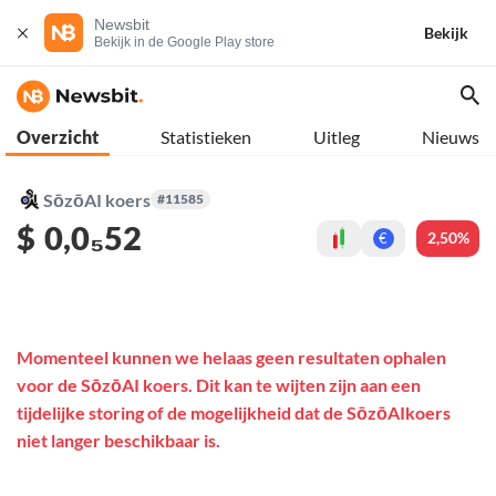
Newsbit
Bekijk
Bekijk in de Google Play store
Overzicht
Statistieken
Uitleg
Nieuws
SōzōAI koers
#11585
$
0,0₅52
2,50%
€
Momenteel kunnen we helaas geen resultaten ophalen
voor de SōzōAI koers. Dit kan te wijten zijn aan een
tijdelijke storing of de mogelijkheid dat de SōzōAIkoers
niet langer beschikbaar is.