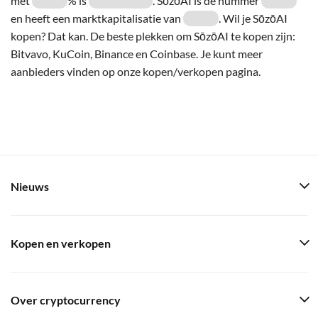
met
% is
. SōzōAI is de nummer
en heeft een marktkapitalisatie van
. Wil je SōzōAI
kopen? Dat kan. De beste plekken om SōzōAI te kopen zijn:
Bitvavo, KuCoin, Binance en Coinbase. Je kunt meer
aanbieders vinden op onze kopen/verkopen pagina.
Nieuws
Kopen en verkopen
Over cryptocurrency