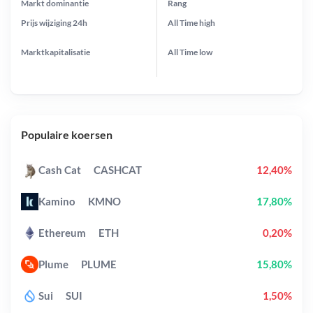
Markt dominantie
Rang
Prijs wijziging
24h
All Time
high
Marktkapitalisatie
All Time
low
Populaire koersen
Cash Cat
CASHCAT
12,40%
Kamino
KMNO
17,80%
Ethereum
ETH
0,20%
Plume
PLUME
15,80%
Sui
SUI
1,50%