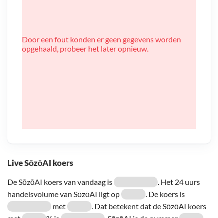
Door een fout konden er geen gegevens worden
opgehaald, probeer het later opnieuw.
Live SōzōAI koers
De SōzōAI koers van vandaag is
. Het 24 uurs
handelsvolume van SōzōAI ligt op
. De koers is
met
. Dat betekent dat de SōzōAI koers