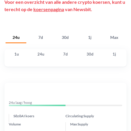
Voor een overzicht van alle andere crypto koersen, kunt u
terecht op de
koersenpagina
van Newsbit.
24u
7d
30d
1j
Max
1u
24u
7d
30d
1j
24u laag / hoog
SōzōAI koers
Circulating Supply
Volume
Max Supply