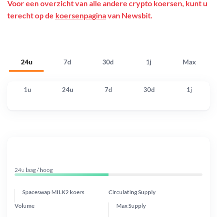
Voor een overzicht van alle andere crypto koersen, kunt u
terecht op de
koersenpagina
van Newsbit.
24u
7d
30d
1j
Max
1u
24u
7d
30d
1j
24u laag / hoog
Spaceswap MILK2 koers
Circulating Supply
Volume
Max Supply