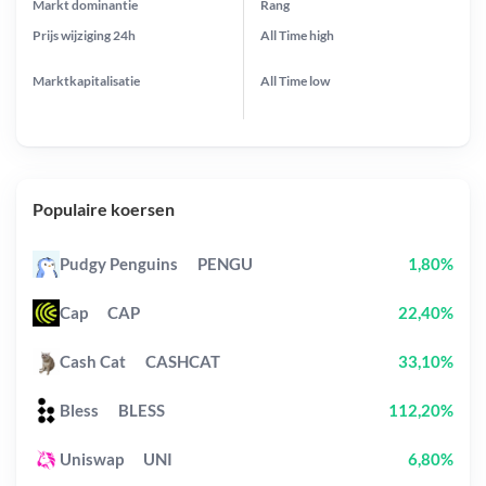
Markt dominantie
Rang
Prijs wijziging
24h
All Time
high
Marktkapitalisatie
All Time
low
Populaire koersen
Pudgy Penguins
PENGU
1,80%
Cap
CAP
22,40%
Cash Cat
CASHCAT
33,10%
Bless
BLESS
112,20%
Uniswap
UNI
6,80%