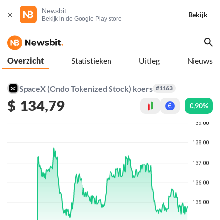
Newsbit
Bekijk
Bekijk in de Google Play store
Overzicht
Statistieken
Uitleg
Nieuws
SpaceX (Ondo Tokenized Stock) koers
#1163
$
134,79
0,90%
€