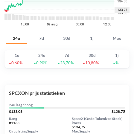
24u
7d
30d
1j
Max
1u
24u
7d
30d
1j
0,60%
0,90%
23,70%
10,80%
%
SPCXON prijs statistieken
24u laag / hoog
$133,08
$138,75
Rang
SpaceX (Ondo Tokenized Stock)
#1163
koers
$134,79
Circulating Supply
Max Supply