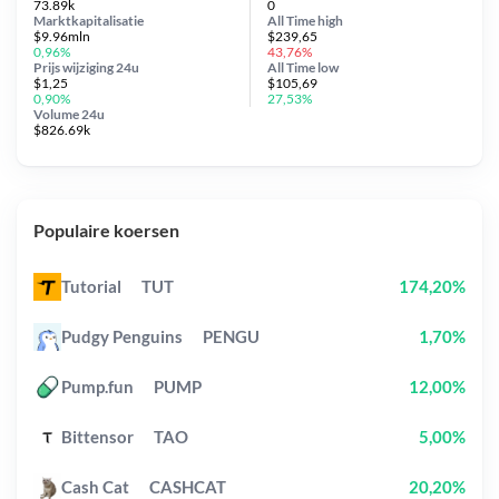
73.89k
0
Marktkapitalisatie
All Time
high
$9.96mln
$239,65
0,96%
43,76%
Prijs wijziging
24u
All Time
low
$1,25
$105,69
0,90%
27,53%
Volume 24u
$826.69k
Populaire koersen
Tutorial
TUT
174,20%
Pudgy Penguins
PENGU
1,70%
Pump.fun
PUMP
12,00%
Bittensor
TAO
5,00%
Cash Cat
CASHCAT
20,20%