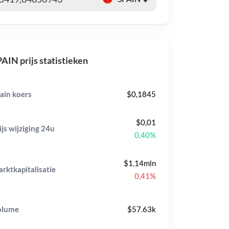
AIN prijs statistieken
ain koers
$0,1845
$0,01
ijs wijziging
24u
0,40%
$1.14mln
rktkapitalisatie
0,41%
olume
$57.63k