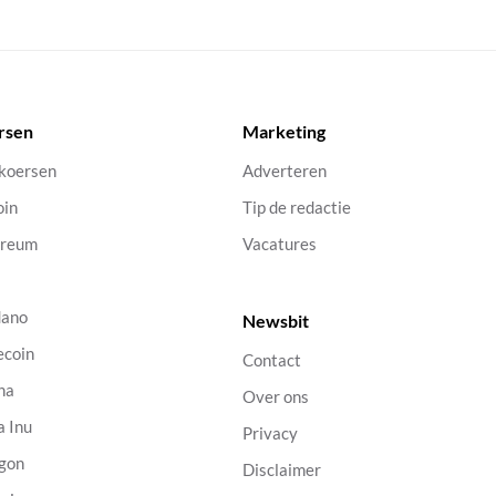
rsen
Marketing
 koersen
Adverteren
oin
Tip de redactie
ereum
Vacatures
dano
Newsbit
ecoin
Contact
na
Over ons
a Inu
Privacy
gon
Disclaimer