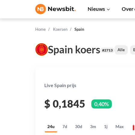
Nieuws
Over 
Home
Koersen
Spain
Spain koers
Alle
B
#2713
Live Spain prijs
$
0,1845
0,40%
24u
7d
30d
3m
1j
Max