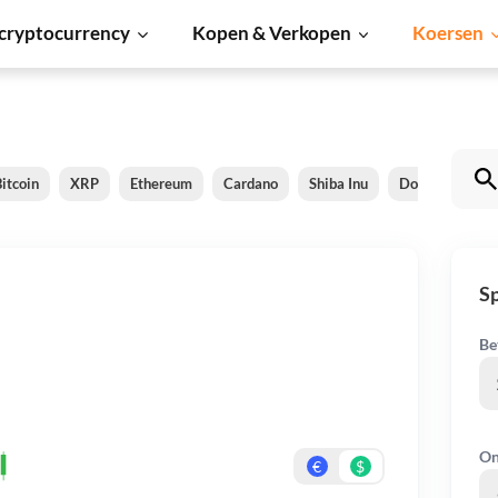
cryptocurrency
Kopen & Verkopen
Koersen
itcoin
XRP
Ethereum
Cardano
Shiba Inu
Dogecoin
Sp
Be
On
€
$