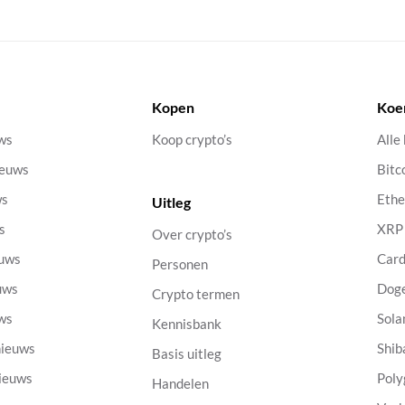
Kopen
Koe
uws
Koop crypto’s
Alle
ieuws
Bitc
ws
Eth
Uitleg
s
XRP
Over crypto’s
euws
Car
Personen
uws
Dog
Crypto termen
uws
Sola
Kennisbank
nieuws
Shib
Basis uitleg
nieuws
Poly
Handelen