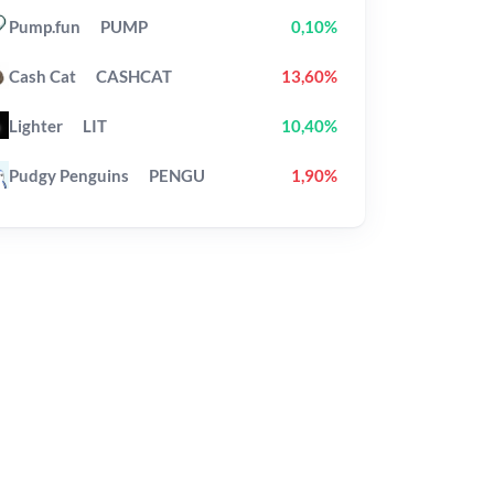
Pump.fun
PUMP
0,10%
Cash Cat
CASHCAT
13,60%
Lighter
LIT
10,40%
Pudgy Penguins
PENGU
1,90%