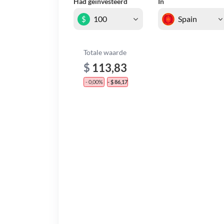
Had geïnvesteerd
In
$
Totale waarde
$
113,83
- 0,00%
- $ 86,17