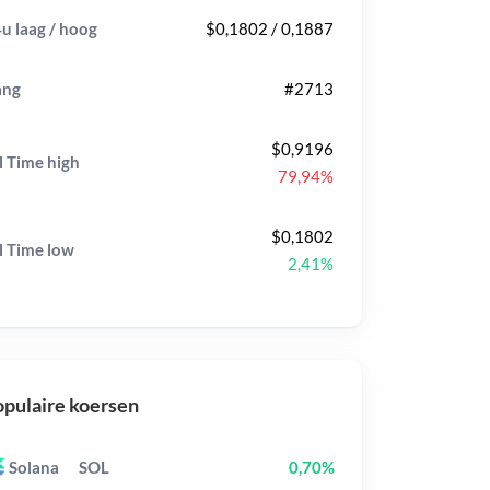
u laag / hoog
$0,1802 / 0,1887
ang
#2713
$0,9196
l Time
high
79,94%
$0,1802
l Time
low
2,41%
pulaire koersen
Solana
SOL
0,70%