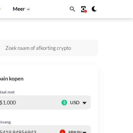
Meer
Solana
BNB
ain kopen
taal met
$
tvang