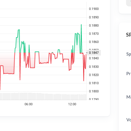
SP
Sp
Pr
Ma
V