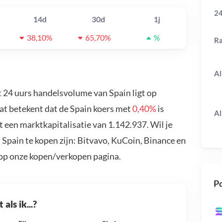
24
14d
30d
1j
38,10%
65,70%
%
R
Al
t 24 uurs handelsvolume van Spain ligt op
Dat betekent dat de Spain koers met
0,40%
is
Al
 een marktkapitalisatie van 1.142.937. Wil je
Spain te kopen zijn: Bitvavo, KuCoin, Binance en
 op onze kopen/verkopen pagina.
Po
als ik...?