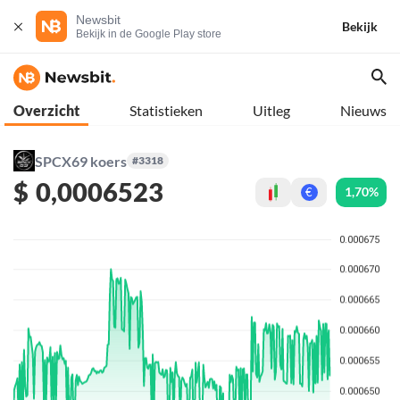
Newsbit
Bekijk
Bekijk in de Google Play store
Overzicht
Statistieken
Uitleg
Nieuws
SPCX69 koers
#3318
$
0,0006523
1,70%
€