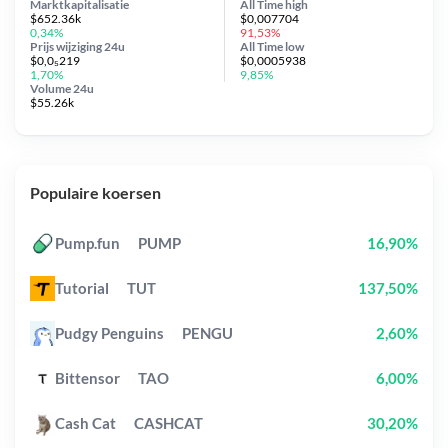
Marktkapitalisatie
All Time
high
$652.36k
$0,007704
0,34%
91,53%
Prijs wijziging
24u
All Time
low
$0,0₅219
$0,0005938
1,70%
9,85%
Volume 24u
$55.26k
Populaire koersen
Pump.fun
PUMP
16,90%
Tutorial
TUT
137,50%
Pudgy Penguins
PENGU
2,60%
Bittensor
TAO
6,00%
Cash Cat
CASHCAT
30,20%