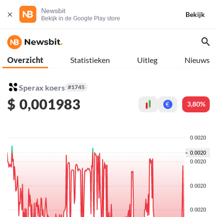
Newsbit
Bekijk
Bekijk in de Google Play store
Overzicht
Statistieken
Uitleg
Nieuws
Sperax koers
#1745
$
0,001983
3,80%
€