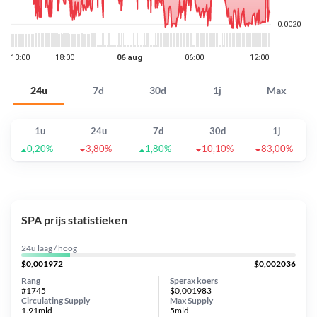
24u
7d
30d
1j
Max
1u
24u
7d
30d
1j
0,20%
3,80%
1,80%
10,10%
83,00%
SPA prijs statistieken
24u laag / hoog
$0,001972
$0,002036
Rang
Sperax koers
#1745
$0,001983
Circulating Supply
Max Supply
1.91mld
5mld