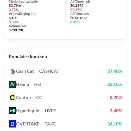
Marktkapitalisatie
All Time
high
$3.79mln
$0,2395
0,73%
99,17%
Prijs wijziging
24u
All Time
low
$0,01
$0,001828
3,80%
8,49%
Volume 24u
$738.28k
Populaire koersen
Cash Cat
CASHCAT
37,40%
Heima
HEI
83,10%
Canton
CC
8,20%
Hyperliquid
HYPE
3,40%
OVERTAKE
TAKE
36,10%