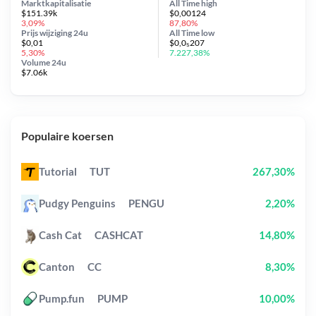
Marktkapitalisatie
All Time
high
$151.39k
$0,00124
3,09%
87,80%
Prijs wijziging
24u
All Time
low
$0,01
$0,0₅207
5,30%
7.227,38%
Volume 24u
$7.06k
Populaire koersen
Tutorial
TUT
267,30%
Pudgy Penguins
PENGU
2,20%
Cash Cat
CASHCAT
14,80%
Canton
CC
8,30%
Pump.fun
PUMP
10,00%