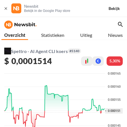
Newsbit
Bekijk
Bekijk in de Google Play store
Overzicht
Statistieken
Uitleg
Nieuws
Spettro - AI Agent CLI koers
#5140
$
0,0001514
5,30%
€