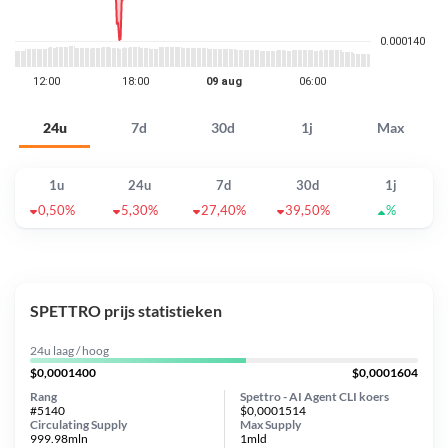
24u
7d
30d
1j
Max
1u
24u
7d
30d
1j
0,50%
5,30%
27,40%
39,50%
%
SPETTRO prijs statistieken
24u laag / hoog
$0,0001400
$0,0001604
Rang
Spettro - AI Agent CLI koers
#5140
$0,0001514
Circulating Supply
Max Supply
999.98mln
1mld