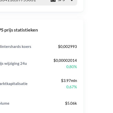
S prijs statistieken
lintershards koers
$0,002993
$0,00002014
ijs wijziging
24u
0,80%
$3.97mln
rktkapitalisatie
0,67%
olume
$5.06k