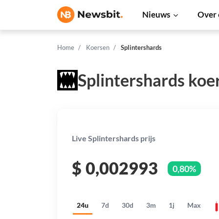
Nieuws
Over 
Home
Koersen
Splintershards
Splintershards koe
Live Splintershards prijs
$
0,002993
0,80%
24u
7d
30d
3m
1j
Max