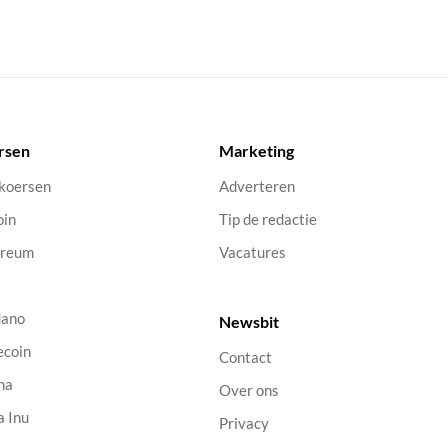
rsen
Marketing
 koersen
Adverteren
oin
Tip de redactie
ereum
Vacatures
dano
Newsbit
ecoin
Contact
na
Over ons
a Inu
Privacy