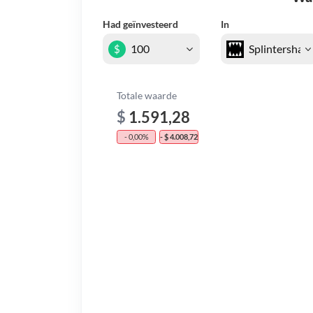
Had geïnvesteerd
In
$
Totale waarde
$
1.591,28
- 0,00%
- $ 4.008,72