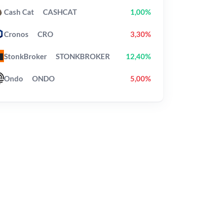
Cash Cat
CASHCAT
1,00%
Cronos
CRO
3,30%
StonkBroker
STONKBROKER
12,40%
Ondo
ONDO
5,00%