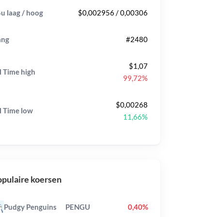
u laag / hoog
$0,002956 / 0,00306
ang
#2480
$1,07
l Time
high
99,72%
$0,00268
l Time
low
11,66%
pulaire koersen
Pudgy Penguins
PENGU
0,40%