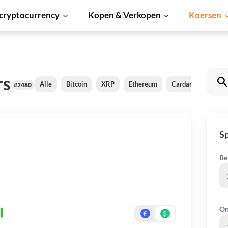
cryptocurrency
Kopen & Verkopen
Koersen
rs
Alle
Bitcoin
XRP
Ethereum
Cardano
Shiba
#2480
Sp
Be
On
€
$