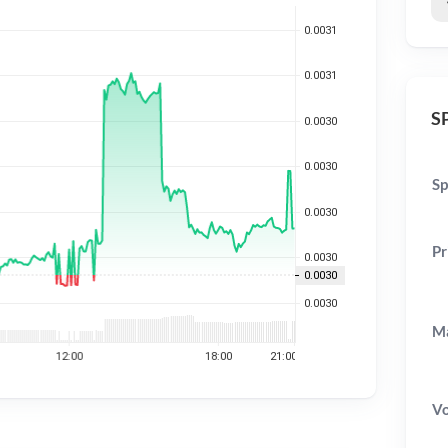
SP
Sp
Pr
Ma
V