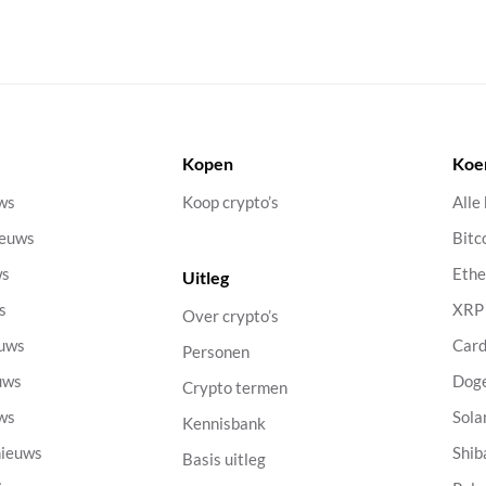
Kopen
Koe
uws
Koop crypto’s
Alle
ieuws
Bitc
ws
Eth
Uitleg
s
XRP
Over crypto’s
euws
Car
Personen
uws
Dog
Crypto termen
uws
Sola
Kennisbank
nieuws
Shib
Basis uitleg