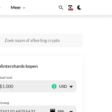
Meer
 Inu
Dogecoin
Solana
BNB
lintershards kopen
taal met
$
tvang