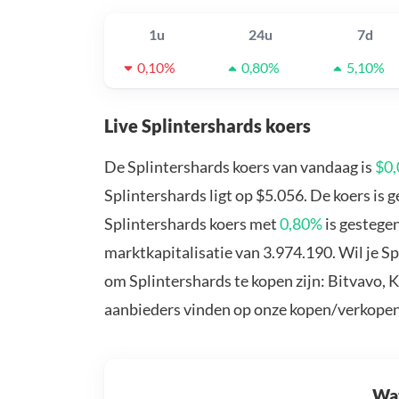
1u
24u
7d
0,10%
0,80%
5,10%
Live Splintershards koers
De Splintershards koers van vandaag is
$0
Splintershards ligt op $5.056. De koers is
Splintershards koers met
0,80%
is gestege
marktkapitalisatie van 3.974.190. Wil je S
om Splintershards te kopen zijn: Bitvavo, 
aanbieders vinden op onze kopen/verkopen
Wat 