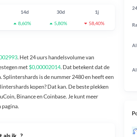
24
14d
30d
1j
8,60%
5,80%
58,40%
R
Al
,002993
. Het 24 uurs handelsvolume van
 gestegen met
$0,00002014
. Dat betekent dat de
Al
n. Splintershards is de nummer 2480 en heeft een
plintershards kopen? Dat kan. De beste plekken
KuCoin, Binance en Coinbase. Je kunt meer
 pagina.
Po
als ik...?