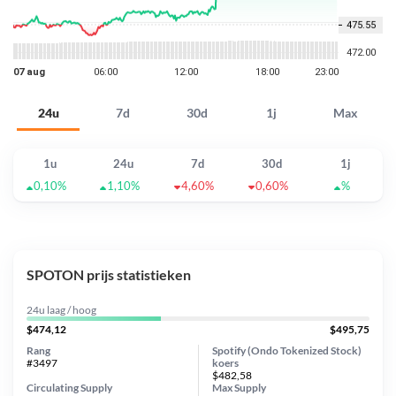
24u
7d
30d
1j
Max
1u
24u
7d
30d
1j
0,10%
1,10%
4,60%
0,60%
%
SPOTON prijs statistieken
24u laag / hoog
$474,12
$495,75
Rang
Spotify (Ondo Tokenized Stock)
#3497
koers
$482,58
Circulating Supply
Max Supply