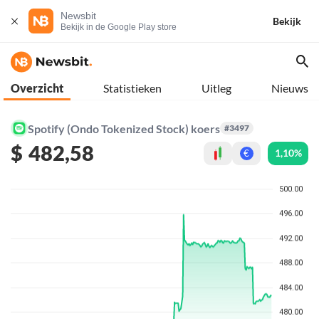
Newsbit
Bekijk
Bekijk in de Google Play store
Overzicht
Statistieken
Uitleg
Nieuws
Spotify (Ondo Tokenized Stock) koers
#3497
$
482,58
1,10%
€