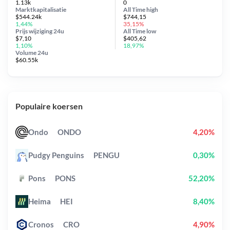
1.13k
0
Marktkapitalisatie
All Time
high
$544.24k
$744,15
1,44%
35,15%
Prijs wijziging
24u
All Time
low
$7,10
$405,62
1,10%
18,97%
Volume 24u
$60.55k
Populaire koersen
Ondo
ONDO
4,20%
Pudgy Penguins
PENGU
0,30%
Pons
PONS
52,20%
Heima
HEI
8,40%
Cronos
CRO
4,90%