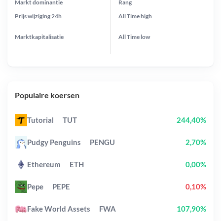
Markt dominantie
Rang
Prijs wijziging
24h
All Time
high
Marktkapitalisatie
All Time
low
Populaire koersen
Tutorial
TUT
244,40%
Pudgy Penguins
PENGU
2,70%
Ethereum
ETH
0,00%
Pepe
PEPE
0,10%
Fake World Assets
FWA
107,90%