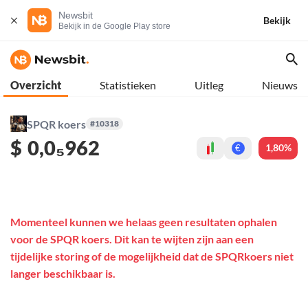
Newsbit
Bekijk
Bekijk in de Google Play store
Overzicht
Statistieken
Uitleg
Nieuws
SPQR koers
#10318
$
0,0₅962
1,80%
€
Momenteel kunnen we helaas geen resultaten ophalen
voor de SPQR koers. Dit kan te wijten zijn aan een
tijdelijke storing of de mogelijkheid dat de SPQRkoers niet
langer beschikbaar is.