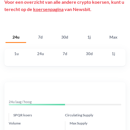
Voor een overzicht van alle andere crypto koersen, kunt u
terecht op de
koersenpagina
van Newsbit.
24u
7d
30d
1j
Max
1u
24u
7d
30d
1j
24u laag / hoog
SPQR koers
Circulating Supply
Volume
Max Supply